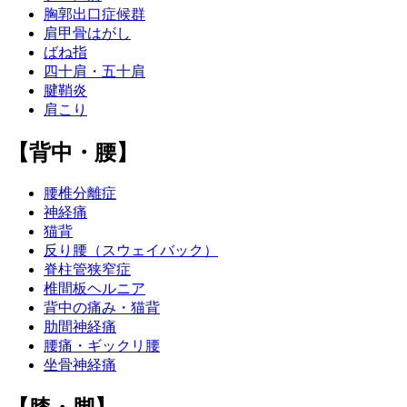
胸郭出口症候群
肩甲骨はがし
ばね指
四十肩・五十肩
腱鞘炎
肩こり
【背中・腰】
腰椎分離症
神経痛
猫背
反り腰（スウェイバック）
脊柱管狭窄症
椎間板ヘルニア
背中の痛み・猫背
肋間神経痛
腰痛・ギックリ腰
坐骨神経痛