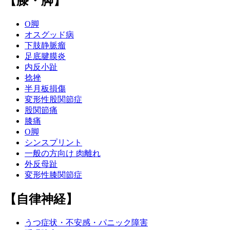
【膝・脚】
O脚
オスグッド病
下肢静脈瘤
足底腱膜炎
内反小趾
捻挫
半月板損傷
変形性股関節症
股関節痛
膝痛
O脚
シンスプリント
一般の方向け 肉離れ
外反母趾
変形性膝関節症
【自律神経】
うつ症状・不安感・パニック障害