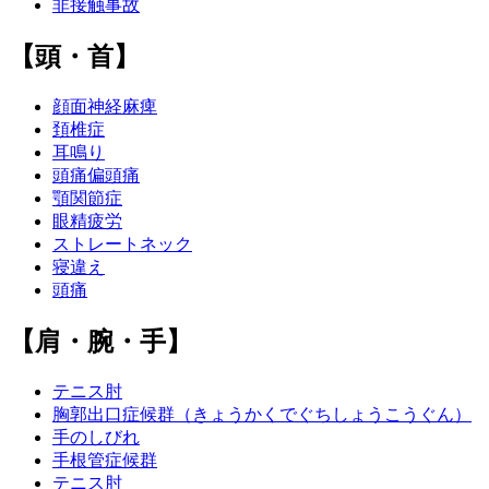
非接触事故
【頭・首】
顔面神経麻痺
頚椎症
耳鳴り
頭痛偏頭痛
顎関節症
眼精疲労
ストレートネック
寝違え
頭痛
【肩・腕・手】
テニス肘
胸郭出口症候群（きょうかくでぐちしょうこうぐん）
手のしびれ
手根管症候群
テニス肘