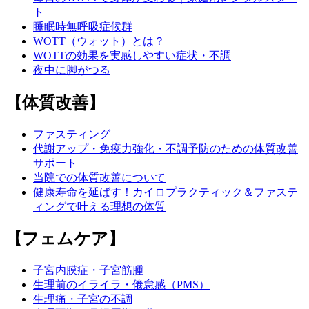
ト
睡眠時無呼吸症候群
WOTT（ウォット）とは？
WOTTの効果を実感しやすい症状・不調
夜中に脚がつる
【体質改善】
ファスティング
代謝アップ・免疫力強化・不調予防のための体質改善
サポート
当院での体質改善について
健康寿命を延ばす！カイロプラクティック＆ファステ
ィングで叶える理想の体質
【フェムケア】
子宮内膜症・子宮筋腫
生理前のイライラ・倦怠感（PMS）
生理痛・子宮の不調