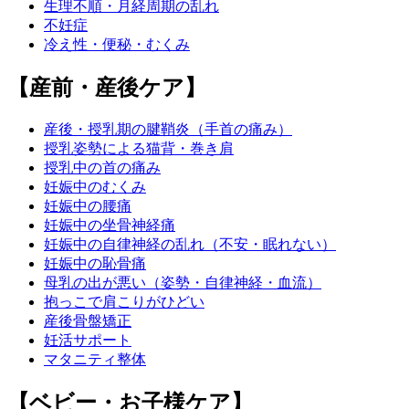
生理不順・月経周期の乱れ
不妊症
冷え性・便秘・むくみ
【産前・産後ケア】
産後・授乳期の腱鞘炎（手首の痛み）
授乳姿勢による猫背・巻き肩
授乳中の首の痛み
妊娠中のむくみ
妊娠中の腰痛
妊娠中の坐骨神経痛
妊娠中の自律神経の乱れ（不安・眠れない）
妊娠中の恥骨痛
母乳の出が悪い（姿勢・自律神経・血流）
抱っこで肩こりがひどい
産後骨盤矯正
妊活サポート
マタニティ整体
【ベビー・お子様ケア】