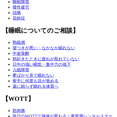
睡眠障害
慢性疲労
頭痛
花粉症
【睡眠についてのご相談】
熟眠感
寝つきが悪い・なかなか眠れない
中途覚醒
朝起きたときに疲れが取れていない
日中の強い眠気・集中力の低下
入眠障害
夢ばかり見て眠れない
夜中に何度も目が覚める
薬に頼らず眠れる体質へ
【WOTT】
筋肉痛
毎日のWOTTで身体が変わる｜家庭用レンタルスター