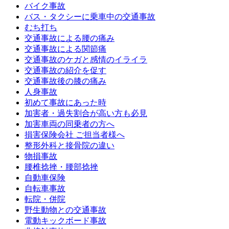
バイク事故
バス・タクシーに乗車中の交通事故
むち打ち
交通事故による腰の痛み
交通事故による関節痛
交通事故のケガと感情のイライラ
交通事故の紹介を促す
交通事故後の膝の痛み
人身事故
初めて事故にあった時
加害者・過失割合が高い方も必見
加害車両の同乗者の方へ
損害保険会社 ご担当者様へ
整形外科と接骨院の違い
物損事故
腰椎捻挫・腰部捻挫
自動車保険
自転車事故
転院・併院
野生動物との交通事故
電動キックボード事故