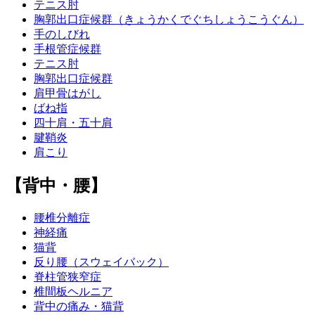
テニス肘
胸郭出口症候群（きょうかくでぐちしょうこうぐん）
手のしびれ
手根管症候群
テニス肘
胸郭出口症候群
肩甲骨はがし
ばね指
四十肩・五十肩
腱鞘炎
肩こり
【背中・腰】
腰椎分離症
神経痛
猫背
反り腰（スウェイバック）
脊柱管狭窄症
椎間板ヘルニア
背中の痛み・猫背