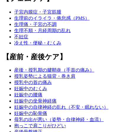
子宮内膜症・子宮筋腫
生理前のイライラ・倦怠感（PMS）
生理痛・子宮の不調
生理不順・月経周期の乱れ
不妊症
冷え性・便秘・むくみ
【産前・産後ケア】
産後・授乳期の腱鞘炎（手首の痛み）
授乳姿勢による猫背・巻き肩
授乳中の首の痛み
妊娠中のむくみ
妊娠中の腰痛
妊娠中の坐骨神経痛
妊娠中の自律神経の乱れ（不安・眠れない）
妊娠中の恥骨痛
母乳の出が悪い（姿勢・自律神経・血流）
抱っこで肩こりがひどい
産後骨盤矯正