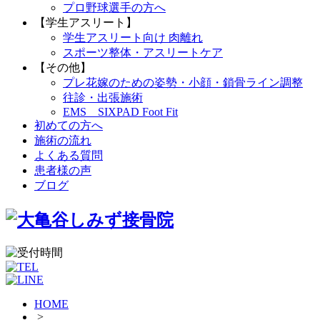
プロ野球選手の方へ
【学生アスリート】
学生アスリート向け 肉離れ
スポーツ整体・アスリートケア
【その他】
プレ花嫁のための姿勢・小顔・鎖骨ライン調整
往診・出張施術
EMS SIXPAD Foot Fit
初めての方へ
施術の流れ
よくある質問
患者様の声
ブログ
HOME
>