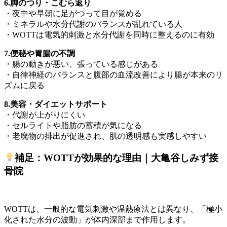
6.脚のつり・こむら返り
・夜中や早朝に足がつって目が覚める
・ミネラルや水分代謝のバランスが乱れている人
・WOTTは電気的刺激と水分代謝を同時に整えるのに有効
7.便秘や胃腸の不調
・腸の動きが悪い、張っている感じがある
・自律神経のバランスと腹部の血流改善により腸が本来のリ
ズムに戻る
8.美容・ダイエットサポート
・代謝が上がりにくい
・セルライトや脂肪の蓄積が気になる
・老廃物の排出が促進され、肌の透明感も実感しやすい
補足：WOTTが効果的な理由｜大亀谷しみず接
骨院
WOTTは、一般的な電気刺激や温熱療法とは異なり、「極小
化された水分の波動」が体内深部まで作用します。