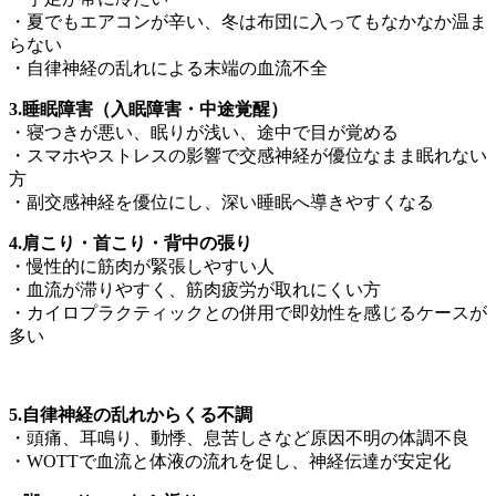
・夏でもエアコンが辛い、冬は布団に入ってもなかなか温ま
らない
・自律神経の乱れによる末端の血流不全
3.睡眠障害（入眠障害・中途覚醒）
・寝つきが悪い、眠りが浅い、途中で目が覚める
・スマホやストレスの影響で交感神経が優位なまま眠れない
方
・副交感神経を優位にし、深い睡眠へ導きやすくなる
4.肩こり・首こり・背中の張り
・慢性的に筋肉が緊張しやすい人
・血流が滞りやすく、筋肉疲労が取れにくい方
・カイロプラクティックとの併用で即効性を感じるケースが
多い
5.自律神経の乱れからくる不調
・頭痛、耳鳴り、動悸、息苦しさなど原因不明の体調不良
・WOTTで血流と体液の流れを促し、神経伝達が安定化