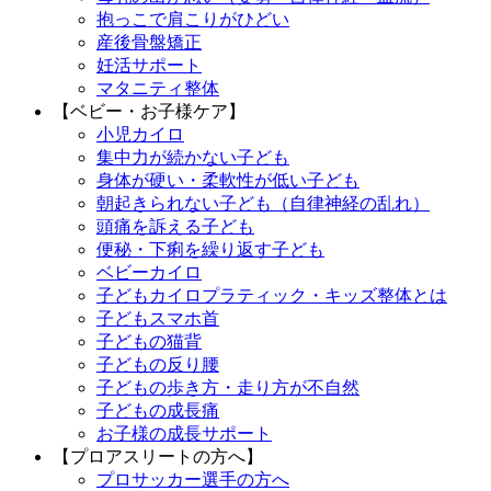
抱っこで肩こりがひどい
産後骨盤矯正
妊活サポート
マタニティ整体
【ベビー・お子様ケア】
小児カイロ
集中力が続かない子ども
身体が硬い・柔軟性が低い子ども
朝起きられない子ども（自律神経の乱れ）
頭痛を訴える子ども
便秘・下痢を繰り返す子ども
ベビーカイロ
子どもカイロプラティック・キッズ整体とは
子どもスマホ首
子どもの猫背
子どもの反り腰
子どもの歩き方・走り方が不自然
子どもの成長痛
お子様の成長サポート
【プロアスリートの方へ】
プロサッカー選手の方へ