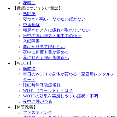
花粉症
【睡眠についてのご相談】
熟眠感
寝つきが悪い・なかなか眠れない
中途覚醒
朝起きたときに疲れが取れていない
日中の強い眠気・集中力の低下
入眠障害
夢ばかり見て眠れない
夜中に何度も目が覚める
薬に頼らず眠れる体質へ
【WOTT】
筋肉痛
毎日のWOTTで身体が変わる｜家庭用レンタルス
タート
睡眠時無呼吸症候群
WOTT（ウォット）とは？
WOTTの効果を実感しやすい症状・不調
夜中に脚がつる
【体質改善】
ファスティング