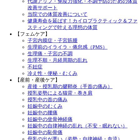
代謝アップ・免疫力強化・不調予防のための体質
改善サポート
当院での体質改善について
健康寿命を延ばす！カイロプラクティック＆ファ
スティングで叶える理想の体質
【フェムケア】
子宮内膜症・子宮筋腫
生理前のイライラ・倦怠感（PMS）
生理痛・子宮の不調
生理不順・月経周期の乱れ
不妊症
冷え性・便秘・むくみ
【産前・産後ケア】
産後・授乳期の腱鞘炎（手首の痛み）
授乳姿勢による猫背・巻き肩
授乳中の首の痛み
妊娠中のむくみ
妊娠中の腰痛
妊娠中の坐骨神経痛
妊娠中の自律神経の乱れ（不安・眠れない）
妊娠中の恥骨痛
母乳の出が悪い（姿勢・自律神経・血流）