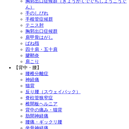
胸郭出口症候群（きょうかくでぐちしょうこうぐ
ん）
手のしびれ
手根管症候群
テニス肘
胸郭出口症候群
肩甲骨はがし
ばね指
四十肩・五十肩
腱鞘炎
肩こり
【背中・腰】
腰椎分離症
神経痛
猫背
反り腰（スウェイバック）
脊柱管狭窄症
椎間板ヘルニア
背中の痛み・猫背
肋間神経痛
腰痛・ギックリ腰
坐骨神経痛