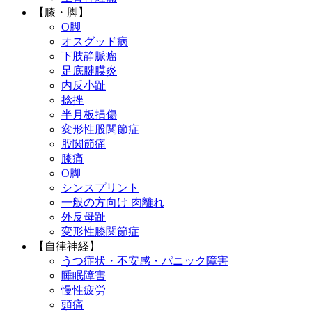
【膝・脚】
O脚
オスグッド病
下肢静脈瘤
足底腱膜炎
内反小趾
捻挫
半月板損傷
変形性股関節症
股関節痛
膝痛
O脚
シンスプリント
一般の方向け 肉離れ
外反母趾
変形性膝関節症
【自律神経】
うつ症状・不安感・パニック障害
睡眠障害
慢性疲労
頭痛