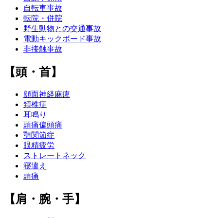
自転車事故
転院・併院
野生動物との交通事故
電動キックボード事故
非接触事故
【頭・首】
顔面神経麻痺
頚椎症
耳鳴り
頭痛偏頭痛
顎関節症
眼精疲労
ストレートネック
寝違え
頭痛
【肩・腕・手】