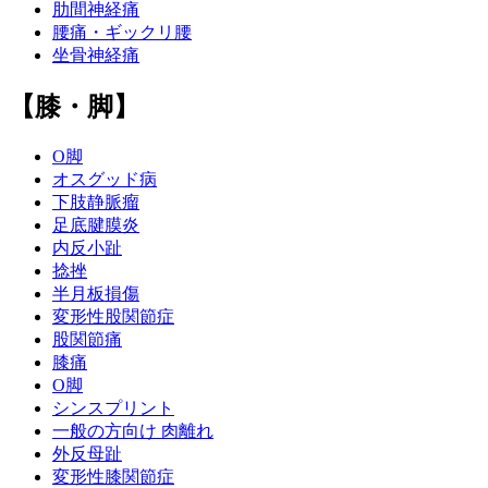
肋間神経痛
腰痛・ギックリ腰
坐骨神経痛
【膝・脚】
O脚
オスグッド病
下肢静脈瘤
足底腱膜炎
内反小趾
捻挫
半月板損傷
変形性股関節症
股関節痛
膝痛
O脚
シンスプリント
一般の方向け 肉離れ
外反母趾
変形性膝関節症