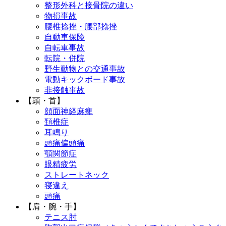
整形外科と接骨院の違い
物損事故
腰椎捻挫・腰部捻挫
自動車保険
自転車事故
転院・併院
野生動物との交通事故
電動キックボード事故
非接触事故
【頭・首】
顔面神経麻痺
頚椎症
耳鳴り
頭痛偏頭痛
顎関節症
眼精疲労
ストレートネック
寝違え
頭痛
【肩・腕・手】
テニス肘