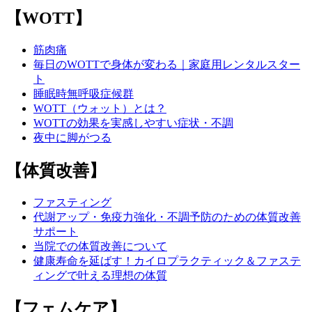
【WOTT】
筋肉痛
毎日のWOTTで身体が変わる｜家庭用レンタルスター
ト
睡眠時無呼吸症候群
WOTT（ウォット）とは？
WOTTの効果を実感しやすい症状・不調
夜中に脚がつる
【体質改善】
ファスティング
代謝アップ・免疫力強化・不調予防のための体質改善
サポート
当院での体質改善について
健康寿命を延ばす！カイロプラクティック＆ファステ
ィングで叶える理想の体質
【フェムケア】