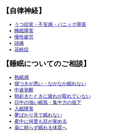
【自律神経】
うつ症状・不安感・パニック障害
睡眠障害
慢性疲労
頭痛
花粉症
【睡眠についてのご相談】
熟眠感
寝つきが悪い・なかなか眠れない
中途覚醒
朝起きたときに疲れが取れていない
日中の強い眠気・集中力の低下
入眠障害
夢ばかり見て眠れない
夜中に何度も目が覚める
薬に頼らず眠れる体質へ