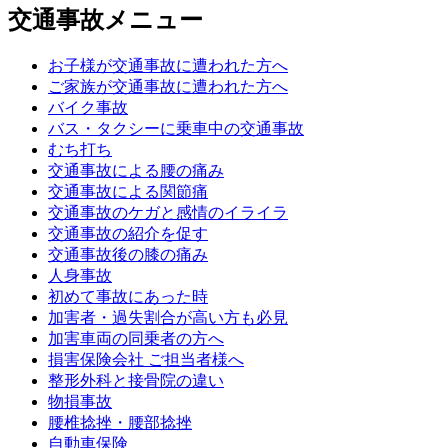
交通事故メニュー
お子様が交通事故に遭われた方へ
ご家族が交通事故に遭われた方へ
バイク事故
バス・タクシーに乗車中の交通事故
むち打ち
交通事故による腰の痛み
交通事故による関節痛
交通事故のケガと感情のイライラ
交通事故の紹介を促す
交通事故後の膝の痛み
人身事故
初めて事故にあった時
加害者・過失割合が高い方も必見
加害車両の同乗者の方へ
損害保険会社 ご担当者様へ
整形外科と接骨院の違い
物損事故
腰椎捻挫・腰部捻挫
自動車保険