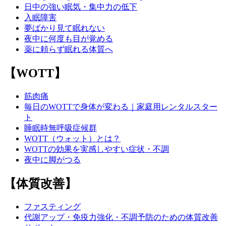
日中の強い眠気・集中力の低下
入眠障害
夢ばかり見て眠れない
夜中に何度も目が覚める
薬に頼らず眠れる体質へ
【WOTT】
筋肉痛
毎日のWOTTで身体が変わる｜家庭用レンタルスター
ト
睡眠時無呼吸症候群
WOTT（ウォット）とは？
WOTTの効果を実感しやすい症状・不調
夜中に脚がつる
【体質改善】
ファスティング
代謝アップ・免疫力強化・不調予防のための体質改善