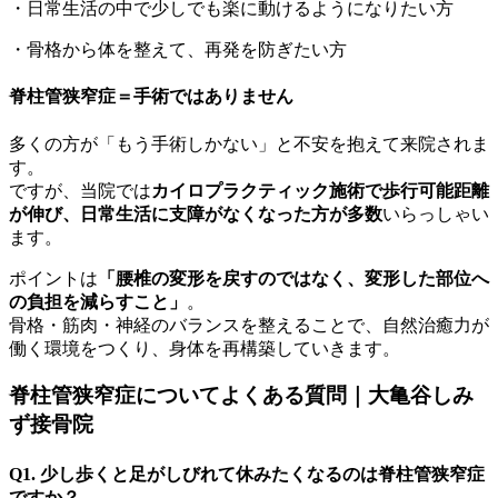
・日常生活の中で少しでも楽に動けるようになりたい方
・骨格から体を整えて、再発を防ぎたい方
脊柱管狭窄症＝手術ではありません
多くの方が「もう手術しかない」と不安を抱えて来院されま
す。
ですが、当院では
カイロプラクティック施術で歩行可能距離
が伸び、日常生活に支障がなくなった方が多数
いらっしゃい
ます。
ポイントは
「
腰椎の変形を戻すのではなく、変形した部位へ
の負担を減らすこと
」
。
骨格・筋肉・神経のバランスを整えることで、自然治癒力が
働く環境をつくり、身体を再構築していきます。
脊柱管狭窄症についてよくある質問｜大亀谷しみ
ず接骨院
Q1. 少し歩くと足がしびれて休みたくなるのは脊柱管狭窄症
ですか？