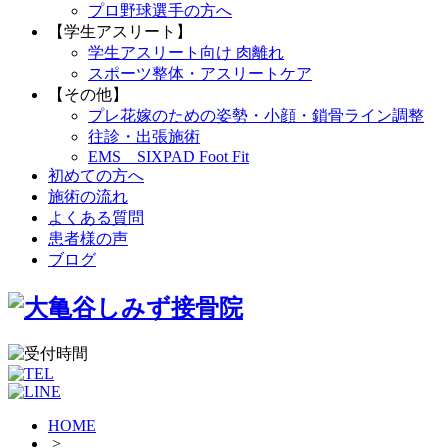
プロ野球選手の方へ
【学生アスリート】
学生アスリート向け 肉離れ
スポーツ整体・アスリートケア
【その他】
プレ花嫁のための姿勢・小顔・鎖骨ライン調整
往診・出張施術
EMS SIXPAD Foot Fit
初めての方へ
施術の流れ
よくある質問
患者様の声
ブログ
HOME
>