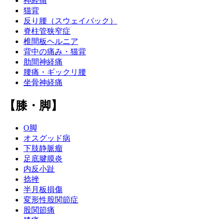
神経痛
猫背
反り腰（スウェイバック）
脊柱管狭窄症
椎間板ヘルニア
背中の痛み・猫背
肋間神経痛
腰痛・ギックリ腰
坐骨神経痛
【膝・脚】
O脚
オスグッド病
下肢静脈瘤
足底腱膜炎
内反小趾
捻挫
半月板損傷
変形性股関節症
股関節痛