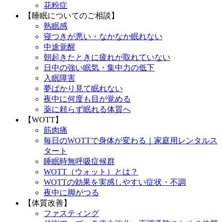
花粉症
【睡眠についてのご相談】
熟眠感
寝つきが悪い・なかなか眠れない
中途覚醒
朝起きたときに疲れが取れていない
日中の強い眠気・集中力の低下
入眠障害
夢ばかり見て眠れない
夜中に何度も目が覚める
薬に頼らず眠れる体質へ
【WOTT】
筋肉痛
毎日のWOTTで身体が変わる｜家庭用レンタルス
タート
睡眠時無呼吸症候群
WOTT（ウォット）とは？
WOTTの効果を実感しやすい症状・不調
夜中に脚がつる
【体質改善】
ファスティング