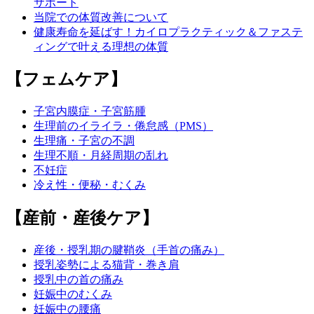
サポート
当院での体質改善について
健康寿命を延ばす！カイロプラクティック＆ファステ
ィングで叶える理想の体質
【フェムケア】
子宮内膜症・子宮筋腫
生理前のイライラ・倦怠感（PMS）
生理痛・子宮の不調
生理不順・月経周期の乱れ
不妊症
冷え性・便秘・むくみ
【産前・産後ケア】
産後・授乳期の腱鞘炎（手首の痛み）
授乳姿勢による猫背・巻き肩
授乳中の首の痛み
妊娠中のむくみ
妊娠中の腰痛