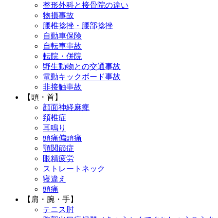
整形外科と接骨院の違い
物損事故
腰椎捻挫・腰部捻挫
自動車保険
自転車事故
転院・併院
野生動物との交通事故
電動キックボード事故
非接触事故
【頭・首】
顔面神経麻痺
頚椎症
耳鳴り
頭痛偏頭痛
顎関節症
眼精疲労
ストレートネック
寝違え
頭痛
【肩・腕・手】
テニス肘