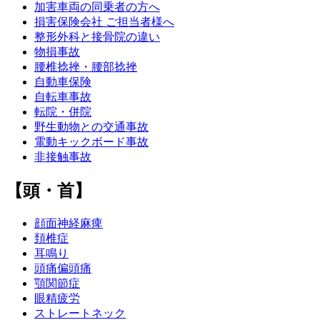
加害車両の同乗者の方へ
損害保険会社 ご担当者様へ
整形外科と接骨院の違い
物損事故
腰椎捻挫・腰部捻挫
自動車保険
自転車事故
転院・併院
野生動物との交通事故
電動キックボード事故
非接触事故
【頭・首】
顔面神経麻痺
頚椎症
耳鳴り
頭痛偏頭痛
顎関節症
眼精疲労
ストレートネック