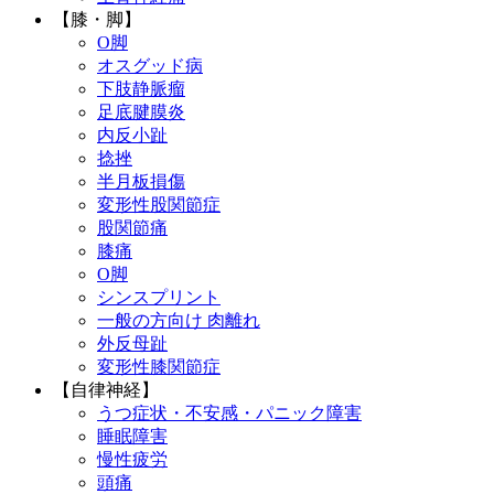
【膝・脚】
O脚
オスグッド病
下肢静脈瘤
足底腱膜炎
内反小趾
捻挫
半月板損傷
変形性股関節症
股関節痛
膝痛
O脚
シンスプリント
一般の方向け 肉離れ
外反母趾
変形性膝関節症
【自律神経】
うつ症状・不安感・パニック障害
睡眠障害
慢性疲労
頭痛