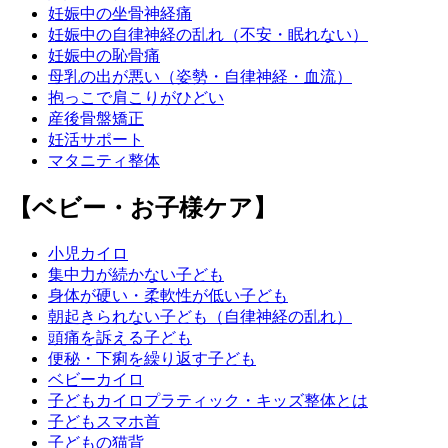
妊娠中の坐骨神経痛
妊娠中の自律神経の乱れ（不安・眠れない）
妊娠中の恥骨痛
母乳の出が悪い（姿勢・自律神経・血流）
抱っこで肩こりがひどい
産後骨盤矯正
妊活サポート
マタニティ整体
【ベビー・お子様ケア】
小児カイロ
集中力が続かない子ども
身体が硬い・柔軟性が低い子ども
朝起きられない子ども（自律神経の乱れ）
頭痛を訴える子ども
便秘・下痢を繰り返す子ども
ベビーカイロ
子どもカイロプラティック・キッズ整体とは
子どもスマホ首
子どもの猫背