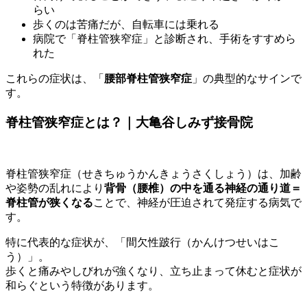
らい
歩くのは苦痛だが、自転車には乗れる
病院で「脊柱管狭窄症」と診断され、手術をすすめら
れた
これらの症状は、「
腰部脊柱管狭窄症
」の典型的なサインで
す。
脊柱管狭窄症とは？｜大亀谷しみず接骨院
脊柱管狭窄症（せきちゅうかんきょうさくしょう）は、加齢
や姿勢の乱れにより
背骨（腰椎）の中を通る神経の通り道＝
脊柱管が狭くなる
ことで、神経が圧迫されて発症する病気で
す。
特に代表的な症状が、「
間欠性跛行（かんけつせいはこ
う）
」。
歩くと痛みやしびれが強くなり、立ち止まって休むと症状が
和らぐという特徴があります。