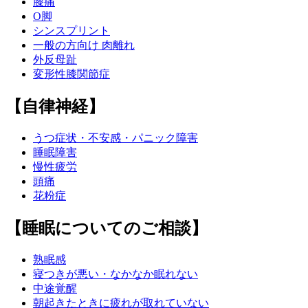
膝痛
O脚
シンスプリント
一般の方向け 肉離れ
外反母趾
変形性膝関節症
【自律神経】
うつ症状・不安感・パニック障害
睡眠障害
慢性疲労
頭痛
花粉症
【睡眠についてのご相談】
熟眠感
寝つきが悪い・なかなか眠れない
中途覚醒
朝起きたときに疲れが取れていない