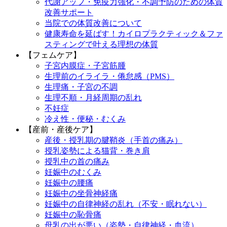
代謝アップ・免疫力強化・不調予防のための体質
改善サポート
当院での体質改善について
健康寿命を延ばす！カイロプラクティック＆ファ
スティングで叶える理想の体質
【フェムケア】
子宮内膜症・子宮筋腫
生理前のイライラ・倦怠感（PMS）
生理痛・子宮の不調
生理不順・月経周期の乱れ
不妊症
冷え性・便秘・むくみ
【産前・産後ケア】
産後・授乳期の腱鞘炎（手首の痛み）
授乳姿勢による猫背・巻き肩
授乳中の首の痛み
妊娠中のむくみ
妊娠中の腰痛
妊娠中の坐骨神経痛
妊娠中の自律神経の乱れ（不安・眠れない）
妊娠中の恥骨痛
母乳の出が悪い（姿勢・自律神経・血流）