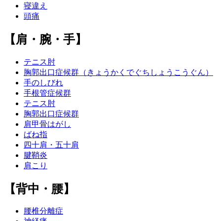
寝違え
頭痛
【肩・腕・手】
テニス肘
胸郭出口症候群（きょうかくでぐちしょうこうぐん）
手のしびれ
手根管症候群
テニス肘
胸郭出口症候群
肩甲骨はがし
ばね指
四十肩・五十肩
腱鞘炎
肩こり
【背中・腰】
腰椎分離症