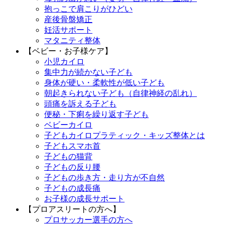
抱っこで肩こりがひどい
産後骨盤矯正
妊活サポート
マタニティ整体
【ベビー・お子様ケア】
小児カイロ
集中力が続かない子ども
身体が硬い・柔軟性が低い子ども
朝起きられない子ども（自律神経の乱れ）
頭痛を訴える子ども
便秘・下痢を繰り返す子ども
ベビーカイロ
子どもカイロプラティック・キッズ整体とは
子どもスマホ首
子どもの猫背
子どもの反り腰
子どもの歩き方・走り方が不自然
子どもの成長痛
お子様の成長サポート
【プロアスリートの方へ】
プロサッカー選手の方へ