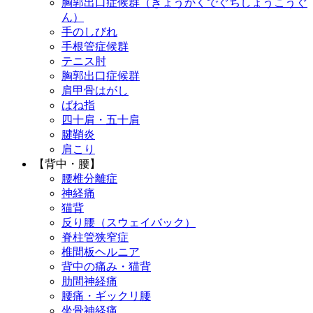
胸郭出口症候群（きょうかくでぐちしょうこうぐ
ん）
手のしびれ
手根管症候群
テニス肘
胸郭出口症候群
肩甲骨はがし
ばね指
四十肩・五十肩
腱鞘炎
肩こり
【背中・腰】
腰椎分離症
神経痛
猫背
反り腰（スウェイバック）
脊柱管狭窄症
椎間板ヘルニア
背中の痛み・猫背
肋間神経痛
腰痛・ギックリ腰
坐骨神経痛