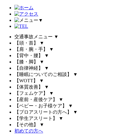
▼
交通事故メニュー
▼
【頭・首】
▼
【肩・腕・手】
▼
【背中・腰】
▼
【膝・脚】
▼
【自律神経】
▼
【睡眠についてのご相談】
▼
【WOTT】
▼
【体質改善】
▼
【フェムケア】
▼
【産前・産後ケア】
▼
【ベビー・お子様ケア】
▼
【プロアスリートの方へ】
▼
【学生アスリート】
▼
【その他】
▼
初めての方へ