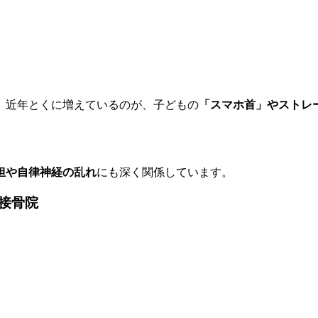
、近
年とくに増えているのが、子どもの
「スマホ首」
や
ストレ
担や自律神経の乱れ
にも深く関係しています。
接骨院