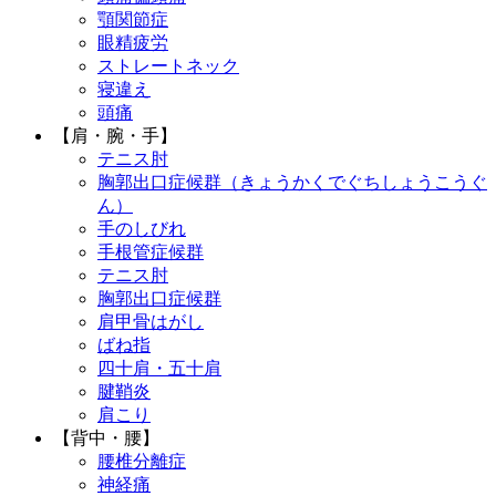
顎関節症
眼精疲労
ストレートネック
寝違え
頭痛
【肩・腕・手】
テニス肘
胸郭出口症候群（きょうかくでぐちしょうこうぐ
ん）
手のしびれ
手根管症候群
テニス肘
胸郭出口症候群
肩甲骨はがし
ばね指
四十肩・五十肩
腱鞘炎
肩こり
【背中・腰】
腰椎分離症
神経痛