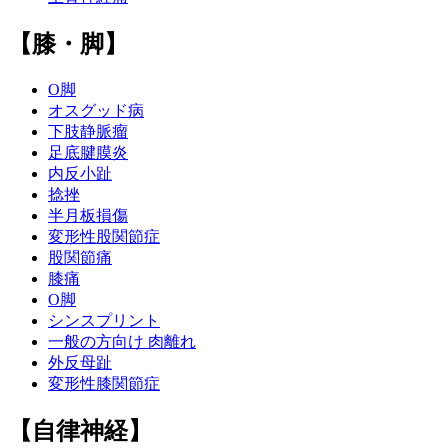
【膝・脚】
O脚
オスグッド病
下肢静脈瘤
足底腱膜炎
内反小趾
捻挫
半月板損傷
変形性股関節症
股関節痛
膝痛
O脚
シンスプリント
一般の方向け 肉離れ
外反母趾
変形性膝関節症
【自律神経】