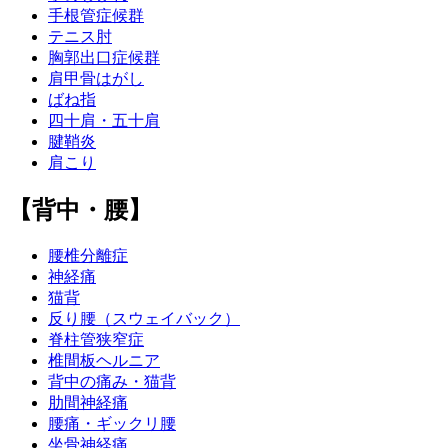
手根管症候群
テニス肘
胸郭出口症候群
肩甲骨はがし
ばね指
四十肩・五十肩
腱鞘炎
肩こり
【背中・腰】
腰椎分離症
神経痛
猫背
反り腰（スウェイバック）
脊柱管狭窄症
椎間板ヘルニア
背中の痛み・猫背
肋間神経痛
腰痛・ギックリ腰
坐骨神経痛