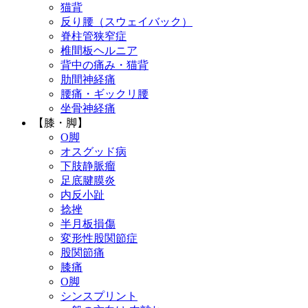
猫背
反り腰（スウェイバック）
脊柱管狭窄症
椎間板ヘルニア
背中の痛み・猫背
肋間神経痛
腰痛・ギックリ腰
坐骨神経痛
【膝・脚】
O脚
オスグッド病
下肢静脈瘤
足底腱膜炎
内反小趾
捻挫
半月板損傷
変形性股関節症
股関節痛
膝痛
O脚
シンスプリント