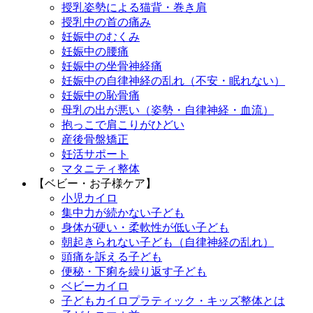
授乳姿勢による猫背・巻き肩
授乳中の首の痛み
妊娠中のむくみ
妊娠中の腰痛
妊娠中の坐骨神経痛
妊娠中の自律神経の乱れ（不安・眠れない）
妊娠中の恥骨痛
母乳の出が悪い（姿勢・自律神経・血流）
抱っこで肩こりがひどい
産後骨盤矯正
妊活サポート
マタニティ整体
【ベビー・お子様ケア】
小児カイロ
集中力が続かない子ども
身体が硬い・柔軟性が低い子ども
朝起きられない子ども（自律神経の乱れ）
頭痛を訴える子ども
便秘・下痢を繰り返す子ども
ベビーカイロ
子どもカイロプラティック・キッズ整体とは