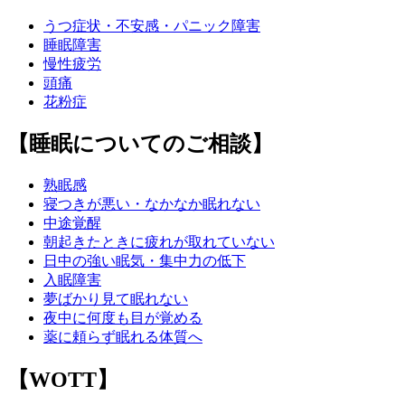
うつ症状・不安感・パニック障害
睡眠障害
慢性疲労
頭痛
花粉症
【睡眠についてのご相談】
熟眠感
寝つきが悪い・なかなか眠れない
中途覚醒
朝起きたときに疲れが取れていない
日中の強い眠気・集中力の低下
入眠障害
夢ばかり見て眠れない
夜中に何度も目が覚める
薬に頼らず眠れる体質へ
【WOTT】