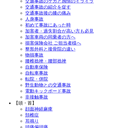
交通事故のケガと感情のイライラ
交通事故の紹介を促す
交通事故後の膝の痛み
人身事故
初めて事故にあった時
加害者・過失割合が高い方も必見
加害車両の同乗者の方へ
損害保険会社 ご担当者様へ
整形外科と接骨院の違い
物損事故
腰椎捻挫・腰部捻挫
自動車保険
自転車事故
転院・併院
野生動物との交通事故
電動キックボード事故
非接触事故
【頭・首】
顔面神経麻痺
頚椎症
耳鳴り
頭痛偏頭痛