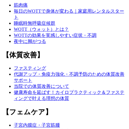
筋肉痛
毎日のWOTTで身体が変わる｜家庭用レンタルスター
ト
睡眠時無呼吸症候群
WOTT（ウォット）とは？
WOTTの効果を実感しやすい症状・不調
夜中に脚がつる
【体質改善】
ファスティング
代謝アップ・免疫力強化・不調予防のための体質改善
サポート
当院での体質改善について
健康寿命を延ばす！カイロプラクティック＆ファステ
ィングで叶える理想の体質
【フェムケア】
子宮内膜症・子宮筋腫