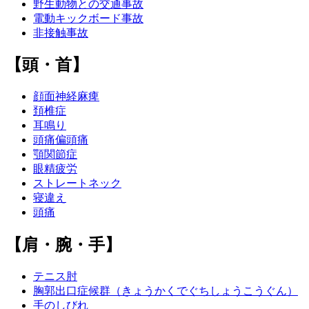
野生動物との交通事故
電動キックボード事故
非接触事故
【頭・首】
顔面神経麻痺
頚椎症
耳鳴り
頭痛偏頭痛
顎関節症
眼精疲労
ストレートネック
寝違え
頭痛
【肩・腕・手】
テニス肘
胸郭出口症候群（きょうかくでぐちしょうこうぐん）
手のしびれ