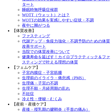
タート
睡眠時無呼吸症候群
WOTT（ウォット）とは？
WOTTの効果を実感しやすい症状・不調
夜中に脚がつる
【体質改善】
ファスティング
代謝アップ・免疫力強化・不調予防のための体質
改善サポート
当院での体質改善について
健康寿命を延ばす！カイロプラクティック＆ファ
スティングで叶える理想の体質
【フェムケア】
子宮内膜症・子宮筋腫
生理前のイライラ・倦怠感（PMS）
生理痛・子宮の不調
生理不順・月経周期の乱れ
不妊症
冷え性・便秘・むくみ
【産前・産後ケア】
産後・授乳期の腱鞘炎（手首の痛み）