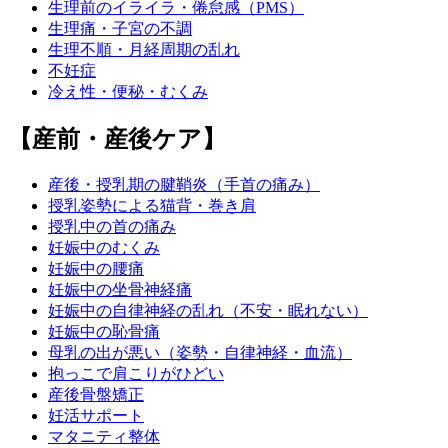
生理前のイライラ・倦怠感（PMS）
生理痛・子宮の不調
生理不順・月経周期の乱れ
不妊症
冷え性・便秘・むくみ
【産前・産後ケア】
産後・授乳期の腱鞘炎（手首の痛み）
授乳姿勢による猫背・巻き肩
授乳中の首の痛み
妊娠中のむくみ
妊娠中の腰痛
妊娠中の坐骨神経痛
妊娠中の自律神経の乱れ（不安・眠れない）
妊娠中の恥骨痛
母乳の出が悪い（姿勢・自律神経・血流）
抱っこで肩こりがひどい
産後骨盤矯正
妊活サポート
マタニティ整体