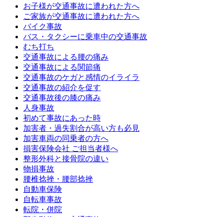
お子様が交通事故に遭われた方へ
ご家族が交通事故に遭われた方へ
バイク事故
バス・タクシーに乗車中の交通事故
むち打ち
交通事故による腰の痛み
交通事故による関節痛
交通事故のケガと感情のイライラ
交通事故の紹介を促す
交通事故後の膝の痛み
人身事故
初めて事故にあった時
加害者・過失割合が高い方も必見
加害車両の同乗者の方へ
損害保険会社 ご担当者様へ
整形外科と接骨院の違い
物損事故
腰椎捻挫・腰部捻挫
自動車保険
自転車事故
転院・併院