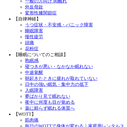
一般の方向け 肉離れ
外反母趾
変形性膝関節症
【自律神経】
うつ症状・不安感・パニック障害
睡眠障害
慢性疲労
頭痛
花粉症
【睡眠についてのご相談】
熟眠感
寝つきが悪い・なかなか眠れない
中途覚醒
朝起きたときに疲れが取れていない
日中の強い眠気・集中力の低下
入眠障害
夢ばかり見て眠れない
夜中に何度も目が覚める
薬に頼らず眠れる体質へ
【WOTT】
筋肉痛
毎日のWOTTで身体が変わる｜家庭用レンタルス