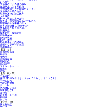
むち打ち
交通事故による腰の痛み
交通事故による関節痛
交通事故のケガと感情のイライラ
交通事故の紹介を促す
交通事故後の膝の痛み
人身事故
初めて事故にあった時
加害者・過失割合が高い方も必見
加害車両の同乗者の方へ
損害保険会社 ご担当者様へ
整形外科と接骨院の違い
物損事故
腰椎捻挫・腰部捻挫
自動車保険
自転車事故
転院・併院
野生動物との交通事故
電動キックボード事故
非接触事故
【頭・首】
顔面神経麻痺
頚椎症
耳鳴り
頭痛偏頭痛
顎関節症
眼精疲労
ストレートネック
寝違え
頭痛
【肩・腕・手】
テニス肘
胸郭出口症候群（きょうかくでぐちしょうこうぐん）
手のしびれ
手根管症候群
テニス肘
胸郭出口症候群
肩甲骨はがし
ばね指
四十肩・五十肩
腱鞘炎
肩こり
【背中・腰】
腰椎分離症
神経痛