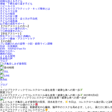
頭痛を訴える子ども
便秘・下痢を繰り返す子ども
ベビーカイロ
子どもカイロプラティック・キッズ整体とは
子どもスマホ首
子どもの猫背
子どもの反り腰
子どもの歩き方・走り方が不自然
子どもの成長痛
お子様の成長サポート
【プロアスリートの方へ】
プロサッカー選手の方へ
プロ野球選手の方へ
【学生アスリート】
学生アスリート向け 肉離れ
スポーツ整体・アスリートケア
【その他】
プレ花嫁のための姿勢・小顔・鎖骨ライン調整
往診・出張施術
EMS SIXPAD Foot Fit
初めての方へ
施術の流れ
よくある質問
患者様の声
ブログ
HOME
>
ブログ
>
カイロプラクティックでコレステロール値を改善！健康な体への第一歩
開運ブログ
カイロプラクティックでコレステロール値を改善！健康な体への第一歩
2023年9月6日
こんにちは！大亀谷しみず接骨院の院長、清水友浩です。
今日は、コレステロール値が高いと診
高いコレステロール値のリスク
高いコレステロール値は、動脈硬化や心臓病、脳卒中のリスクを高めます。しかし、薬だけに頼ら
カイロプラクティックとコレステロール