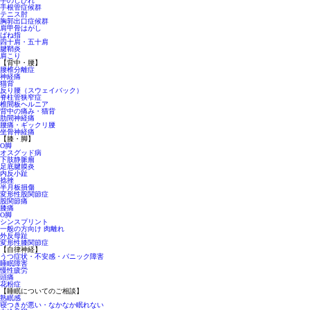
手のしびれ
手根管症候群
テニス肘
胸郭出口症候群
肩甲骨はがし
ばね指
四十肩・五十肩
腱鞘炎
肩こり
【背中・腰】
腰椎分離症
神経痛
猫背
反り腰（スウェイバック）
脊柱管狭窄症
椎間板ヘルニア
背中の痛み・猫背
肋間神経痛
腰痛・ギックリ腰
坐骨神経痛
【膝・脚】
O脚
オスグッド病
下肢静脈瘤
足底腱膜炎
内反小趾
捻挫
半月板損傷
変形性股関節症
股関節痛
膝痛
O脚
シンスプリント
一般の方向け 肉離れ
外反母趾
変形性膝関節症
【自律神経】
うつ症状・不安感・パニック障害
睡眠障害
慢性疲労
頭痛
花粉症
【睡眠についてのご相談】
熟眠感
寝つきが悪い・なかなか眠れない