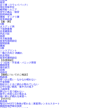
猫背
反り腰（スウェイバック）
脊柱管狭窄症
椎間板ヘルニア
背中の痛み・猫背
肋間神経痛
腰痛・ギックリ腰
坐骨神経痛
【膝・脚】
O脚
オスグッド病
下肢静脈瘤
足底腱膜炎
内反小趾
捻挫
半月板損傷
変形性股関節症
股関節痛
膝痛
O脚
シンスプリント
一般の方向け 肉離れ
外反母趾
変形性膝関節症
【自律神経】
うつ症状・不安感・パニック障害
睡眠障害
慢性疲労
頭痛
花粉症
【睡眠についてのご相談】
熟眠感
寝つきが悪い・なかなか眠れない
中途覚醒
朝起きたときに疲れが取れていない
日中の強い眠気・集中力の低下
入眠障害
夢ばかり見て眠れない
夜中に何度も目が覚める
薬に頼らず眠れる体質へ
【WOTT】
筋肉痛
毎日のWOTTで身体が変わる｜家庭用レンタルスタート
睡眠時無呼吸症候群