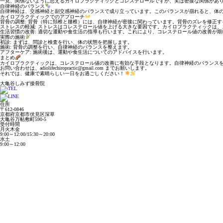
一見、関係ないように思えるカイロプラクティックとコレステロールですが、実は密接な関係があ
自律神経のバランス
自律神経は、交感神経と副交感神経のバランスで成り立っています。このバランスが崩れると、体
カイロプラクティックでのアプローチ
背骨の調整
: 背骨（特に頚椎と腰椎）には、自律神経が密接に関わっています。背骨のズレを修正
ストレスの軽減
: ストレスはコレステロール値を上げる大きな要因です。カイロプラクティックは
生活習慣の改善
: 適切な運動や食生活の指導も行います。これにより、コレステロール値の改善が期
実際の施術
初診
: まずは、問診と検査を行い、体の状態を把握します。
施術
: 背骨の調整を行い、自律神経のバランスを整えます。
アフターケア
: 施術後は、運動や食生活についてのアドバイスを行います。
まとめ
カイロプラクティックは、コレステロール値の改善に有効な手段となります。自律神経のバランス
お問い合わせは、adiolifechiropractic@gmail.com までお願いします。
それでは、健康で素晴らしい一日をお過ごしください！
大亀谷しみず接骨院
住所
〒612-0846
京都府京都市伏見区深草
大亀谷万帖敷町590-5
受付時間
月火木金
9:00～12:00/15:30～20:00
水土
9:00～12:00