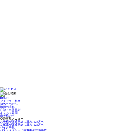
HOME
アクセス・料金
初めての方へ
施術の流れ
往診・出張施術
よくある質問
患者様の声
交通事故メニュー
お子様が交通事故に遭われた方へ
ご家族が交通事故に遭われた方へ
バイク事故
バス・タクシーに乗車中の交通事故