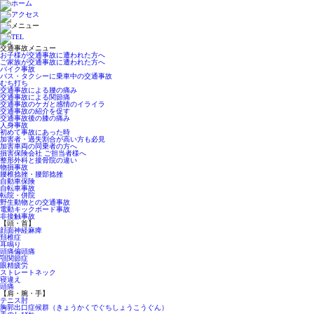
交通事故メニュー
お子様が交通事故に遭われた方へ
ご家族が交通事故に遭われた方へ
バイク事故
バス・タクシーに乗車中の交通事故
むち打ち
交通事故による腰の痛み
交通事故による関節痛
交通事故のケガと感情のイライラ
交通事故の紹介を促す
交通事故後の膝の痛み
人身事故
初めて事故にあった時
加害者・過失割合が高い方も必見
加害車両の同乗者の方へ
損害保険会社 ご担当者様へ
整形外科と接骨院の違い
物損事故
腰椎捻挫・腰部捻挫
自動車保険
自転車事故
転院・併院
野生動物との交通事故
電動キックボード事故
非接触事故
【頭・首】
顔面神経麻痺
頚椎症
耳鳴り
頭痛偏頭痛
顎関節症
眼精疲労
ストレートネック
寝違え
頭痛
【肩・腕・手】
テニス肘
胸郭出口症候群（きょうかくでぐちしょうこうぐん）