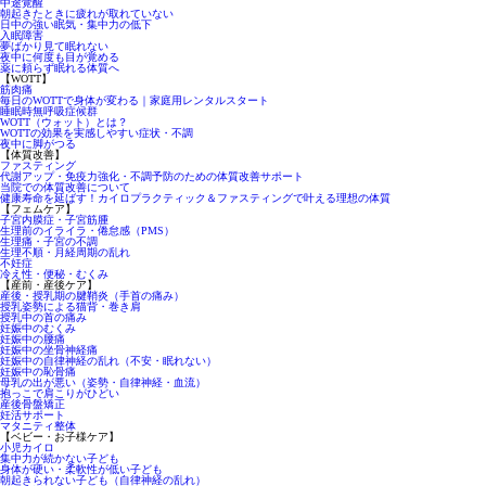
中途覚醒
朝起きたときに疲れが取れていない
日中の強い眠気・集中力の低下
入眠障害
夢ばかり見て眠れない
夜中に何度も目が覚める
薬に頼らず眠れる体質へ
【WOTT】
筋肉痛
毎日のWOTTで身体が変わる｜家庭用レンタルスタート
睡眠時無呼吸症候群
WOTT（ウォット）とは？
WOTTの効果を実感しやすい症状・不調
夜中に脚がつる
【体質改善】
ファスティング
代謝アップ・免疫力強化・不調予防のための体質改善サポート
当院での体質改善について
健康寿命を延ばす！カイロプラクティック＆ファスティングで叶える理想の体質
【フェムケア】
子宮内膜症・子宮筋腫
生理前のイライラ・倦怠感（PMS）
生理痛・子宮の不調
生理不順・月経周期の乱れ
不妊症
冷え性・便秘・むくみ
【産前・産後ケア】
産後・授乳期の腱鞘炎（手首の痛み）
授乳姿勢による猫背・巻き肩
授乳中の首の痛み
妊娠中のむくみ
妊娠中の腰痛
妊娠中の坐骨神経痛
妊娠中の自律神経の乱れ（不安・眠れない）
妊娠中の恥骨痛
母乳の出が悪い（姿勢・自律神経・血流）
抱っこで肩こりがひどい
産後骨盤矯正
妊活サポート
マタニティ整体
【ベビー・お子様ケア】
小児カイロ
集中力が続かない子ども
身体が硬い・柔軟性が低い子ども
朝起きられない子ども（自律神経の乱れ）