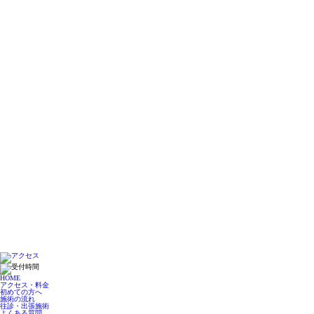
HOME
アクセス・料金
初めての方へ
施術の流れ
往診・出張施術
よくある質問