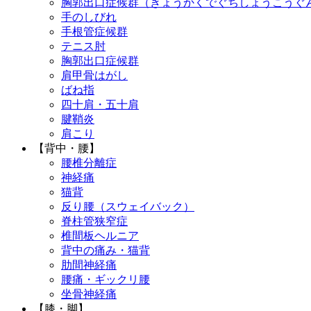
胸郭出口症候群（きょうかくでぐちしょうこうぐ
手のしびれ
手根管症候群
テニス肘
胸郭出口症候群
肩甲骨はがし
ばね指
四十肩・五十肩
腱鞘炎
肩こり
【背中・腰】
腰椎分離症
神経痛
猫背
反り腰（スウェイバック）
脊柱管狭窄症
椎間板ヘルニア
背中の痛み・猫背
肋間神経痛
腰痛・ギックリ腰
坐骨神経痛
【膝・脚】