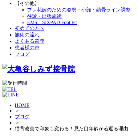
【その他】
プレ花嫁のための姿勢・小顔・鎖骨ライン調整
往診・出張施術
EMS SIXPAD Foot Fit
初めての方へ
施術の流れ
よくある質問
患者様の声
ブログ
HOME
>
ブログ
>
猫背改善で印象も変わる！見た目年齢が若返る理由