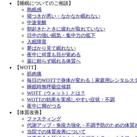
【睡眠についてのご相談】
熟眠感
寝つきが悪い・なかなか眠れない
中途覚醒
朝起きたときに疲れが取れていない
日中の強い眠気・集中力の低下
入眠障害
夢ばかり見て眠れない
夜中に何度も目が覚める
薬に頼らず眠れる体質へ
【WOTT】
筋肉痛
毎日のWOTTで身体が変わる｜家庭用レンタルス
睡眠時無呼吸症候群
WOTT（ウォット）とは？
WOTTの効果を実感しやすい症状・不調
夜中に脚がつる
【体質改善】
ファスティング
代謝アップ・免疫力強化・不調予防のための体質
当院での体質改善について