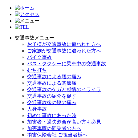
交通事故メニュー
お子様が交通事故に遭われた方へ
ご家族が交通事故に遭われた方へ
バイク事故
バス・タクシーに乗車中の交通事故
むち打ち
交通事故による腰の痛み
交通事故による関節痛
交通事故のケガと感情のイライラ
交通事故の紹介を促す
交通事故後の膝の痛み
人身事故
初めて事故にあった時
加害者・過失割合が高い方も必見
加害車両の同乗者の方へ
損害保険会社 ご担当者様へ