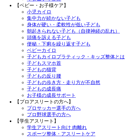
【ベビー・お子様ケア】
小児カイロ
集中力が続かない子ども
身体が硬い・柔軟性が低い子ども
朝起きられない子ども（自律神経の乱れ）
頭痛を訴える子ども
便秘・下痢を繰り返す子ども
ベビーカイロ
子どもカイロプラティック・キッズ整体とは
子どもスマホ首
子どもの猫背
子どもの反り腰
子どもの歩き方・走り方が不自然
子どもの成長痛
お子様の成長サポート
【プロアスリートの方へ】
プロサッカー選手の方へ
プロ野球選手の方へ
【学生アスリート】
学生アスリート向け 肉離れ
スポーツ整体・アスリートケア