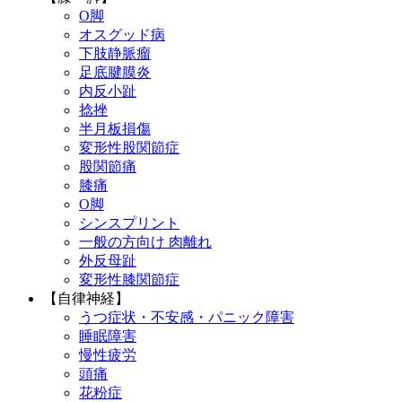
O脚
オスグッド病
下肢静脈瘤
足底腱膜炎
内反小趾
捻挫
半月板損傷
変形性股関節症
股関節痛
膝痛
O脚
シンスプリント
一般の方向け 肉離れ
外反母趾
変形性膝関節症
【自律神経】
うつ症状・不安感・パニック障害
睡眠障害
慢性疲労
頭痛
花粉症