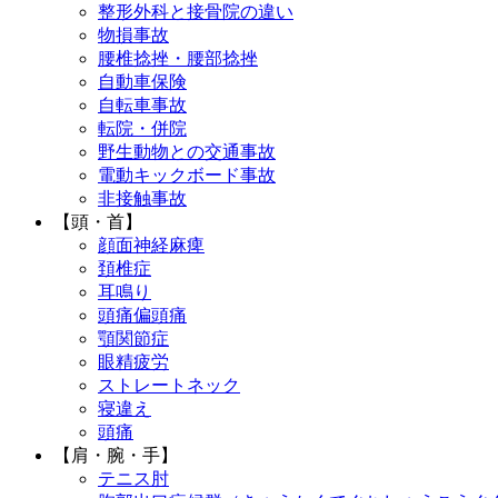
整形外科と接骨院の違い
物損事故
腰椎捻挫・腰部捻挫
自動車保険
自転車事故
転院・併院
野生動物との交通事故
電動キックボード事故
非接触事故
【頭・首】
顔面神経麻痺
頚椎症
耳鳴り
頭痛偏頭痛
顎関節症
眼精疲労
ストレートネック
寝違え
頭痛
【肩・腕・手】
テニス肘