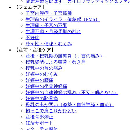
健康寿命を延ばす！カイロプラクティック＆ファ
【フェムケア】
子宮内膜症・子宮筋腫
生理前のイライラ・倦怠感（PMS）
生理痛・子宮の不調
生理不順・月経周期の乱れ
不妊症
冷え性・便秘・むくみ
【産前・産後ケア】
産後・授乳期の腱鞘炎（手首の痛み）
授乳姿勢による猫背・巻き肩
授乳中の首の痛み
妊娠中のむくみ
妊娠中の腰痛
妊娠中の坐骨神経痛
妊娠中の自律神経の乱れ（不安・眠れない）
妊娠中の恥骨痛
母乳の出が悪い（姿勢・自律神経・血流）
抱っこで肩こりがひどい
産後骨盤矯正
妊活サポート
マタニティ整体