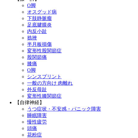
O脚
オスグッド病
下肢静脈瘤
足底腱膜炎
内反小趾
捻挫
半月板損傷
変形性股関節症
股関節痛
膝痛
O脚
シンスプリント
一般の方向け 肉離れ
外反母趾
変形性膝関節症
【自律神経】
うつ症状・不安感・パニック障害
睡眠障害
慢性疲労
頭痛
花粉症