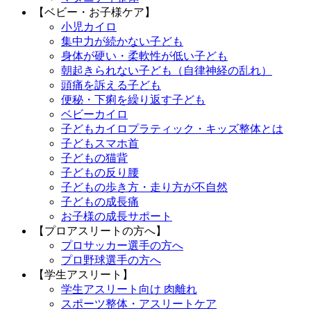
【ベビー・お子様ケア】
小児カイロ
集中力が続かない子ども
身体が硬い・柔軟性が低い子ども
朝起きられない子ども（自律神経の乱れ）
頭痛を訴える子ども
便秘・下痢を繰り返す子ども
ベビーカイロ
子どもカイロプラティック・キッズ整体とは
子どもスマホ首
子どもの猫背
子どもの反り腰
子どもの歩き方・走り方が不自然
子どもの成長痛
お子様の成長サポート
【プロアスリートの方へ】
プロサッカー選手の方へ
プロ野球選手の方へ
【学生アスリート】
学生アスリート向け 肉離れ
スポーツ整体・アスリートケア