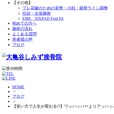
【その他】
プレ花嫁のための姿勢・小顔・鎖骨ライン調整
往診・出張施術
EMS SIXPAD Foot Fit
初めての方へ
施術の流れ
よくある質問
患者様の声
ブログ
HOME
>
ブログ
>
【笑い方で人生が変わる!?】ワッハッハーよりアッハ