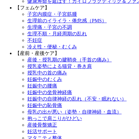
健康寿命を延ばす！カイロプラクティック＆ファ
【フェムケア】
子宮内膜症・子宮筋腫
生理前のイライラ・倦怠感（PMS）
生理痛・子宮の不調
生理不順・月経周期の乱れ
不妊症
冷え性・便秘・むくみ
【産前・産後ケア】
産後・授乳期の腱鞘炎（手首の痛み）
授乳姿勢による猫背・巻き肩
授乳中の首の痛み
妊娠中のむくみ
妊娠中の腰痛
妊娠中の坐骨神経痛
妊娠中の自律神経の乱れ（不安・眠れない）
妊娠中の恥骨痛
母乳の出が悪い（姿勢・自律神経・血流）
抱っこで肩こりがひどい
産後骨盤矯正
妊活サポート
マタニティ整体