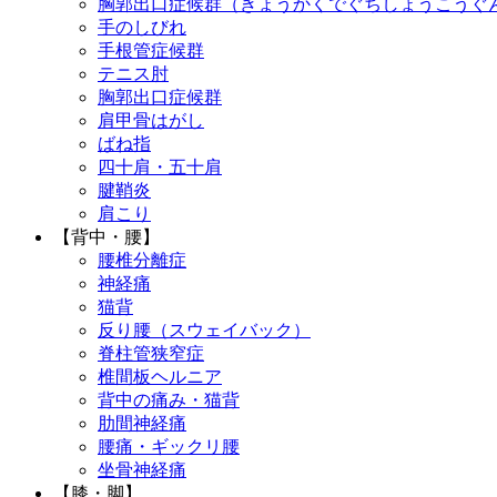
胸郭出口症候群（きょうかくでぐちしょうこうぐ
手のしびれ
手根管症候群
テニス肘
胸郭出口症候群
肩甲骨はがし
ばね指
四十肩・五十肩
腱鞘炎
肩こり
【背中・腰】
腰椎分離症
神経痛
猫背
反り腰（スウェイバック）
脊柱管狭窄症
椎間板ヘルニア
背中の痛み・猫背
肋間神経痛
腰痛・ギックリ腰
坐骨神経痛
【膝・脚】