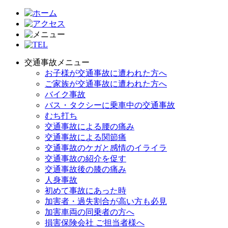
交通事故メニュー
お子様が交通事故に遭われた方へ
ご家族が交通事故に遭われた方へ
バイク事故
バス・タクシーに乗車中の交通事故
むち打ち
交通事故による腰の痛み
交通事故による関節痛
交通事故のケガと感情のイライラ
交通事故の紹介を促す
交通事故後の膝の痛み
人身事故
初めて事故にあった時
加害者・過失割合が高い方も必見
加害車両の同乗者の方へ
損害保険会社 ご担当者様へ