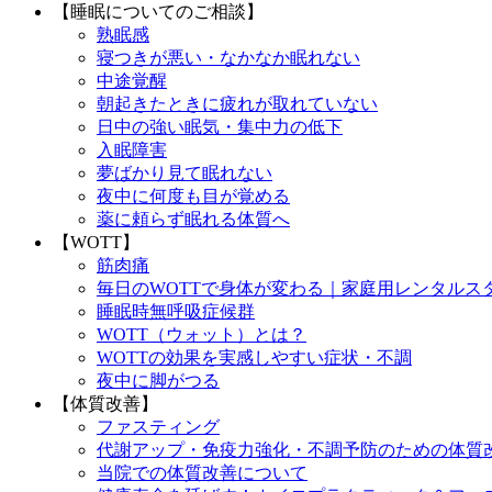
【睡眠についてのご相談】
熟眠感
寝つきが悪い・なかなか眠れない
中途覚醒
朝起きたときに疲れが取れていない
日中の強い眠気・集中力の低下
入眠障害
夢ばかり見て眠れない
夜中に何度も目が覚める
薬に頼らず眠れる体質へ
【WOTT】
筋肉痛
毎日のWOTTで身体が変わる｜家庭用レンタルス
睡眠時無呼吸症候群
WOTT（ウォット）とは？
WOTTの効果を実感しやすい症状・不調
夜中に脚がつる
【体質改善】
ファスティング
代謝アップ・免疫力強化・不調予防のための体質
当院での体質改善について