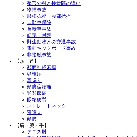
整形外科と接骨院の違い
物損事故
腰椎捻挫・腰部捻挫
自動車保険
自転車事故
転院・併院
野生動物との交通事故
電動キックボード事故
非接触事故
【頭・首】
顔面神経麻痺
頚椎症
耳鳴り
頭痛偏頭痛
顎関節症
眼精疲労
ストレートネック
寝違え
頭痛
【肩・腕・手】
テニス肘