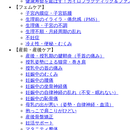
健康寿命を延ばす！カイロプラクティック＆ファ
【フェムケア】
子宮内膜症・子宮筋腫
生理前のイライラ・倦怠感（PMS）
生理痛・子宮の不調
生理不順・月経周期の乱れ
不妊症
冷え性・便秘・むくみ
【産前・産後ケア】
産後・授乳期の腱鞘炎（手首の痛み）
授乳姿勢による猫背・巻き肩
授乳中の首の痛み
妊娠中のむくみ
妊娠中の腰痛
妊娠中の坐骨神経痛
妊娠中の自律神経の乱れ（不安・眠れない）
妊娠中の恥骨痛
母乳の出が悪い（姿勢・自律神経・血流）
抱っこで肩こりがひどい
産後骨盤矯正
妊活サポート
マタニティ整体