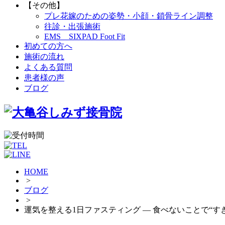
【その他】
プレ花嫁のための姿勢・小顔・鎖骨ライン調整
往診・出張施術
EMS SIXPAD Foot Fit
初めての方へ
施術の流れ
よくある質問
患者様の声
ブログ
HOME
>
ブログ
>
運気を整える1日ファスティング ― 食べないことで“す