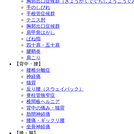
胸郭出口症候群（きょうかくでぐちしょうこうぐ
手のしびれ
手根管症候群
テニス肘
胸郭出口症候群
肩甲骨はがし
ばね指
四十肩・五十肩
腱鞘炎
肩こり
【背中・腰】
腰椎分離症
神経痛
猫背
反り腰（スウェイバック）
脊柱管狭窄症
椎間板ヘルニア
背中の痛み・猫背
肋間神経痛
腰痛・ギックリ腰
坐骨神経痛
【膝・脚】