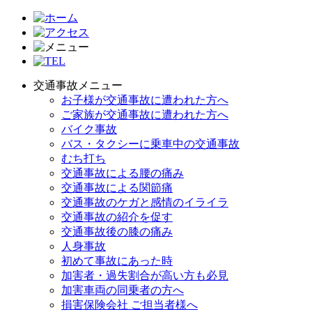
交通事故メニュー
お子様が交通事故に遭われた方へ
ご家族が交通事故に遭われた方へ
バイク事故
バス・タクシーに乗車中の交通事故
むち打ち
交通事故による腰の痛み
交通事故による関節痛
交通事故のケガと感情のイライラ
交通事故の紹介を促す
交通事故後の膝の痛み
人身事故
初めて事故にあった時
加害者・過失割合が高い方も必見
加害車両の同乗者の方へ
損害保険会社 ご担当者様へ