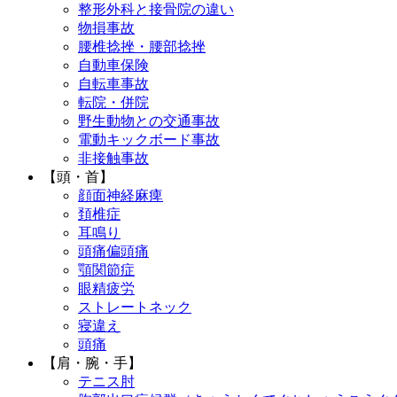
整形外科と接骨院の違い
物損事故
腰椎捻挫・腰部捻挫
自動車保険
自転車事故
転院・併院
野生動物との交通事故
電動キックボード事故
非接触事故
【頭・首】
顔面神経麻痺
頚椎症
耳鳴り
頭痛偏頭痛
顎関節症
眼精疲労
ストレートネック
寝違え
頭痛
【肩・腕・手】
テニス肘