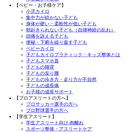
【ベビー・お子様ケア】
小児カイロ
集中力が続かない子ども
身体が硬い・柔軟性が低い子ども
朝起きられない子ども（自律神経の乱れ）
頭痛を訴える子ども
便秘・下痢を繰り返す子ども
ベビーカイロ
子どもカイロプラティック・キッズ整体とは
子どもスマホ首
子どもの猫背
子どもの反り腰
子どもの歩き方・走り方が不自然
子どもの成長痛
お子様の成長サポート
【プロアスリートの方へ】
プロサッカー選手の方へ
プロ野球選手の方へ
【学生アスリート】
学生アスリート向け 肉離れ
スポーツ整体・アスリートケア