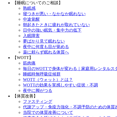
【睡眠についてのご相談】
熟眠感
寝つきが悪い・なかなか眠れない
中途覚醒
朝起きたときに疲れが取れていない
日中の強い眠気・集中力の低下
入眠障害
夢ばかり見て眠れない
夜中に何度も目が覚める
薬に頼らず眠れる体質へ
【WOTT】
筋肉痛
毎日のWOTTで身体が変わる｜家庭用レンタルス
睡眠時無呼吸症候群
WOTT（ウォット）とは？
WOTTの効果を実感しやすい症状・不調
夜中に脚がつる
【体質改善】
ファスティング
代謝アップ・免疫力強化・不調予防のための体質
当院での体質改善について