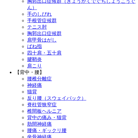
胸郭出口症候群（きょうかくでぐちしょうこうぐ
ん）
手のしびれ
手根管症候群
テニス肘
胸郭出口症候群
肩甲骨はがし
ばね指
四十肩・五十肩
腱鞘炎
肩こり
【背中・腰】
腰椎分離症
神経痛
猫背
反り腰（スウェイバック）
脊柱管狭窄症
椎間板ヘルニア
背中の痛み・猫背
肋間神経痛
腰痛・ギックリ腰
坐骨神経痛