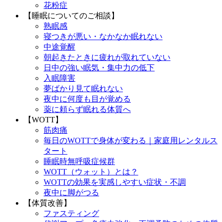
花粉症
【睡眠についてのご相談】
熟眠感
寝つきが悪い・なかなか眠れない
中途覚醒
朝起きたときに疲れが取れていない
日中の強い眠気・集中力の低下
入眠障害
夢ばかり見て眠れない
夜中に何度も目が覚める
薬に頼らず眠れる体質へ
【WOTT】
筋肉痛
毎日のWOTTで身体が変わる｜家庭用レンタルス
タート
睡眠時無呼吸症候群
WOTT（ウォット）とは？
WOTTの効果を実感しやすい症状・不調
夜中に脚がつる
【体質改善】
ファスティング