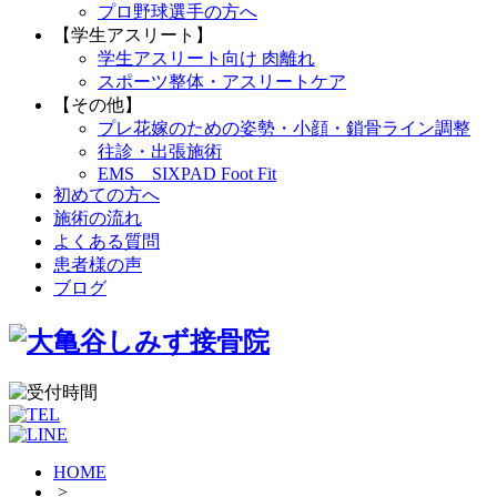
プロ野球選手の方へ
【学生アスリート】
学生アスリート向け 肉離れ
スポーツ整体・アスリートケア
【その他】
プレ花嫁のための姿勢・小顔・鎖骨ライン調整
往診・出張施術
EMS SIXPAD Foot Fit
初めての方へ
施術の流れ
よくある質問
患者様の声
ブログ
HOME
>