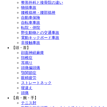
整形外科と接骨院の違い
物損事故
腰椎捻挫・腰部捻挫
自動車保険
自転車事故
転院・併院
野生動物との交通事故
電動キックボード事故
非接触事故
【頭・首】
顔面神経麻痺
頚椎症
耳鳴り
頭痛偏頭痛
顎関節症
眼精疲労
ストレートネック
寝違え
頭痛
【肩・腕・手】
テニス肘