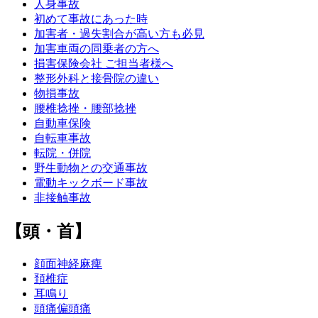
人身事故
初めて事故にあった時
加害者・過失割合が高い方も必見
加害車両の同乗者の方へ
損害保険会社 ご担当者様へ
整形外科と接骨院の違い
物損事故
腰椎捻挫・腰部捻挫
自動車保険
自転車事故
転院・併院
野生動物との交通事故
電動キックボード事故
非接触事故
【頭・首】
顔面神経麻痺
頚椎症
耳鳴り
頭痛偏頭痛