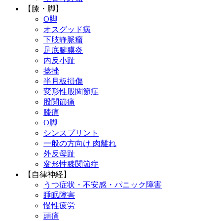
【膝・脚】
O脚
オスグッド病
下肢静脈瘤
足底腱膜炎
内反小趾
捻挫
半月板損傷
変形性股関節症
股関節痛
膝痛
O脚
シンスプリント
一般の方向け 肉離れ
外反母趾
変形性膝関節症
【自律神経】
うつ症状・不安感・パニック障害
睡眠障害
慢性疲労
頭痛