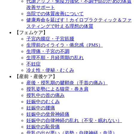
代謝アップ・免疫力強化・不調予防のための体質
改善サポート
当院での体質改善について
健康寿命を延ばす！カイロプラクティック＆ファ
スティングで叶える理想の体質
【フェムケア】
子宮内膜症・子宮筋腫
生理前のイライラ・倦怠感（PMS）
生理痛・子宮の不調
生理不順・月経周期の乱れ
不妊症
冷え性・便秘・むくみ
【産前・産後ケア】
産後・授乳期の腱鞘炎（手首の痛み）
授乳姿勢による猫背・巻き肩
授乳中の首の痛み
妊娠中のむくみ
妊娠中の腰痛
妊娠中の坐骨神経痛
妊娠中の自律神経の乱れ（不安・眠れない）
妊娠中の恥骨痛
母乳の出が悪い（姿勢・自律神経・血流）