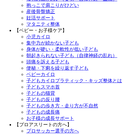
抱っこで肩こりがひどい
産後骨盤矯正
妊活サポート
マタニティ整体
【ベビー・お子様ケア】
小児カイロ
集中力が続かない子ども
身体が硬い・柔軟性が低い子ども
朝起きられない子ども（自律神経の乱れ）
頭痛を訴える子ども
便秘・下痢を繰り返す子ども
ベビーカイロ
子どもカイロプラティック・キッズ整体とは
子どもスマホ首
子どもの猫背
子どもの反り腰
子どもの歩き方・走り方が不自然
子どもの成長痛
お子様の成長サポート
【プロアスリートの方へ】
プロサッカー選手の方へ