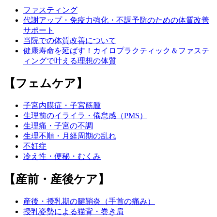
ファスティング
代謝アップ・免疫力強化・不調予防のための体質改善
サポート
当院での体質改善について
健康寿命を延ばす！カイロプラクティック＆ファステ
ィングで叶える理想の体質
【フェムケア】
子宮内膜症・子宮筋腫
生理前のイライラ・倦怠感（PMS）
生理痛・子宮の不調
生理不順・月経周期の乱れ
不妊症
冷え性・便秘・むくみ
【産前・産後ケア】
産後・授乳期の腱鞘炎（手首の痛み）
授乳姿勢による猫背・巻き肩