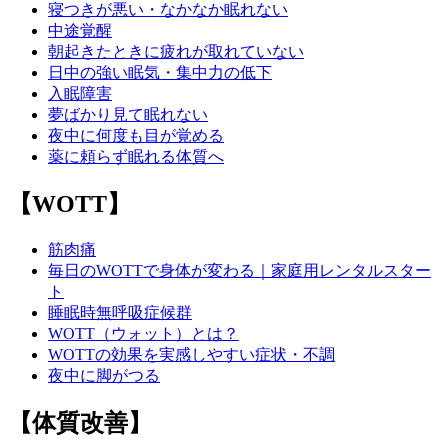
寝つきが悪い・なかなか眠れない
中途覚醒
朝起きたときに疲れが取れていない
日中の強い眠気・集中力の低下
入眠障害
夢ばかり見て眠れない
夜中に何度も目が覚める
薬に頼らず眠れる体質へ
【WOTT】
筋肉痛
毎日のWOTTで身体が変わる｜家庭用レンタルスター
ト
睡眠時無呼吸症候群
WOTT（ウォット）とは？
WOTTの効果を実感しやすい症状・不調
夜中に脚がつる
【体質改善】