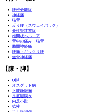
腰椎分離症
神経痛
猫背
反り腰（スウェイバック）
脊柱管狭窄症
椎間板ヘルニア
背中の痛み・猫背
肋間神経痛
腰痛・ギックリ腰
坐骨神経痛
【膝・脚】
O脚
オスグッド病
下肢静脈瘤
足底腱膜炎
内反小趾
捻挫
半月板損傷