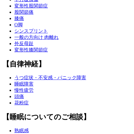
変形性股関節症
股関節痛
膝痛
O脚
シンスプリント
一般の方向け 肉離れ
外反母趾
変形性膝関節症
【自律神経】
うつ症状・不安感・パニック障害
睡眠障害
慢性疲労
頭痛
花粉症
【睡眠についてのご相談】
熟眠感