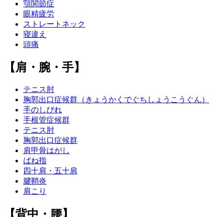
顎関節症
眼精疲労
ストレートネック
寝違え
頭痛
【肩・腕・手】
テニス肘
胸郭出口症候群（きょうかくでぐちしょうこうぐん）
手のしびれ
手根管症候群
テニス肘
胸郭出口症候群
肩甲骨はがし
ばね指
四十肩・五十肩
腱鞘炎
肩こり
【背中・腰】