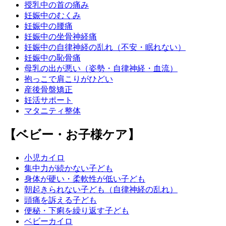
授乳中の首の痛み
妊娠中のむくみ
妊娠中の腰痛
妊娠中の坐骨神経痛
妊娠中の自律神経の乱れ（不安・眠れない）
妊娠中の恥骨痛
母乳の出が悪い（姿勢・自律神経・血流）
抱っこで肩こりがひどい
産後骨盤矯正
妊活サポート
マタニティ整体
【ベビー・お子様ケア】
小児カイロ
集中力が続かない子ども
身体が硬い・柔軟性が低い子ども
朝起きられない子ども（自律神経の乱れ）
頭痛を訴える子ども
便秘・下痢を繰り返す子ども
ベビーカイロ