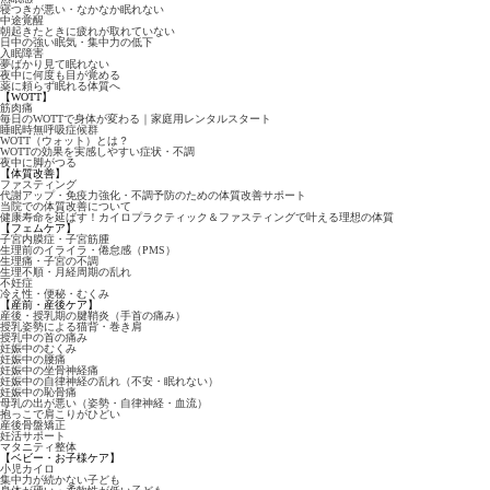
寝つきが悪い・なかなか眠れない
中途覚醒
朝起きたときに疲れが取れていない
日中の強い眠気・集中力の低下
入眠障害
夢ばかり見て眠れない
夜中に何度も目が覚める
薬に頼らず眠れる体質へ
【WOTT】
筋肉痛
毎日のWOTTで身体が変わる｜家庭用レンタルスタート
睡眠時無呼吸症候群
WOTT（ウォット）とは？
WOTTの効果を実感しやすい症状・不調
夜中に脚がつる
【体質改善】
ファスティング
代謝アップ・免疫力強化・不調予防のための体質改善サポート
当院での体質改善について
健康寿命を延ばす！カイロプラクティック＆ファスティングで叶える理想の体質
【フェムケア】
子宮内膜症・子宮筋腫
生理前のイライラ・倦怠感（PMS）
生理痛・子宮の不調
生理不順・月経周期の乱れ
不妊症
冷え性・便秘・むくみ
【産前・産後ケア】
産後・授乳期の腱鞘炎（手首の痛み）
授乳姿勢による猫背・巻き肩
授乳中の首の痛み
妊娠中のむくみ
妊娠中の腰痛
妊娠中の坐骨神経痛
妊娠中の自律神経の乱れ（不安・眠れない）
妊娠中の恥骨痛
母乳の出が悪い（姿勢・自律神経・血流）
抱っこで肩こりがひどい
産後骨盤矯正
妊活サポート
マタニティ整体
【ベビー・お子様ケア】
小児カイロ
集中力が続かない子ども