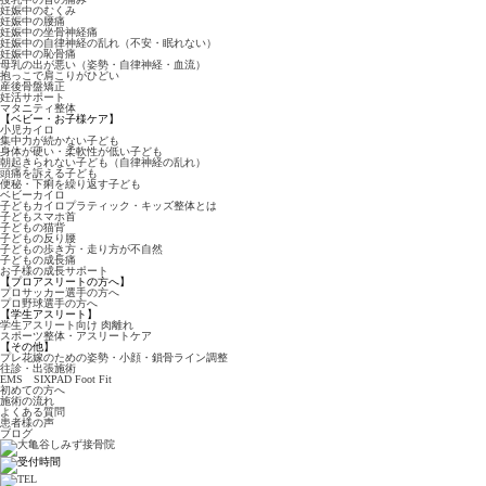
妊娠中のむくみ
妊娠中の腰痛
妊娠中の坐骨神経痛
妊娠中の自律神経の乱れ（不安・眠れない）
妊娠中の恥骨痛
母乳の出が悪い（姿勢・自律神経・血流）
抱っこで肩こりがひどい
産後骨盤矯正
妊活サポート
マタニティ整体
【ベビー・お子様ケア】
小児カイロ
集中力が続かない子ども
身体が硬い・柔軟性が低い子ども
朝起きられない子ども（自律神経の乱れ）
頭痛を訴える子ども
便秘・下痢を繰り返す子ども
ベビーカイロ
子どもカイロプラティック・キッズ整体とは
子どもスマホ首
子どもの猫背
子どもの反り腰
子どもの歩き方・走り方が不自然
子どもの成長痛
お子様の成長サポート
【プロアスリートの方へ】
プロサッカー選手の方へ
プロ野球選手の方へ
【学生アスリート】
学生アスリート向け 肉離れ
スポーツ整体・アスリートケア
【その他】
プレ花嫁のための姿勢・小顔・鎖骨ライン調整
往診・出張施術
EMS SIXPAD Foot Fit
初めての方へ
施術の流れ
よくある質問
患者様の声
ブログ