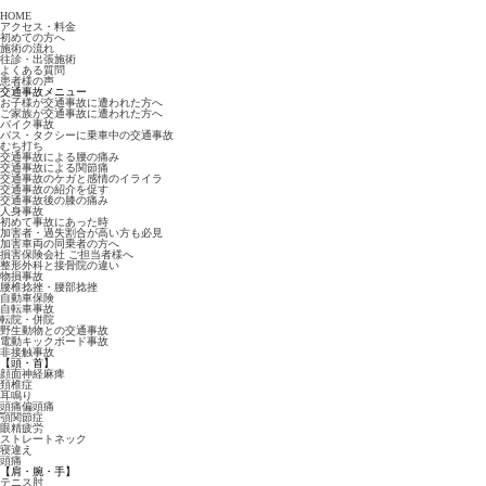
HOME
アクセス・料金
初めての方へ
施術の流れ
往診・出張施術
よくある質問
患者様の声
交通事故メニュー
お子様が交通事故に遭われた方へ
ご家族が交通事故に遭われた方へ
バイク事故
バス・タクシーに乗車中の交通事故
むち打ち
交通事故による腰の痛み
交通事故による関節痛
交通事故のケガと感情のイライラ
交通事故の紹介を促す
交通事故後の膝の痛み
人身事故
初めて事故にあった時
加害者・過失割合が高い方も必見
加害車両の同乗者の方へ
損害保険会社 ご担当者様へ
整形外科と接骨院の違い
物損事故
腰椎捻挫・腰部捻挫
自動車保険
自転車事故
転院・併院
野生動物との交通事故
電動キックボード事故
非接触事故
【頭・首】
顔面神経麻痺
頚椎症
耳鳴り
頭痛偏頭痛
顎関節症
眼精疲労
ストレートネック
寝違え
頭痛
【肩・腕・手】
テニス肘