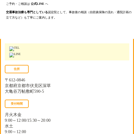
ご予約・ご相談は
公式LINE
へ
交通事故治療も専門としている
認定院として、事故後の相談（自賠責保険の流れ・通院計画の
立て方など）も丁寧にご案内します。
大亀谷しみず接骨院
住所
〒612-0846
京都府京都市伏見区深草
大亀谷万帖敷町590-5
受付時間
月火木金
9:00～12:00/15:30～20:00
水土
9:00～12:00