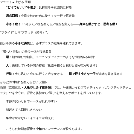
フラット→上げる 手順
“どうでもいい”を選ぶ
：反芻思考を意図的に解除
原点回帰
：今日を何のために使う？を一行で再定義
小さく動く
：5分歩く／机を整える／場所を変える――
身体を動かすと、思考も動く
“プライド”より“プラウド（誇り）”。
自分を誇る
小さな勇気
は、必ずプラスの結果を連れてきます。
「場×人×行動」の三位一体が加速装置
場
：朝の学びや朝礼、モーニングセミナーのような“規律ある時間”
人
：挑戦している仲間の存在（役割を担うと視野と器が広がります）
行動
：申し込む／会いに行く／声をかける――
指で押す小さな一手
が未来を書き換える
からだの“中軸”を整えるという選択
当院（京都伏見・
大亀谷しみず接骨院
）では、**正統カイロプラクティック（ガンステッドテクニ
ック）**を中心に、背骨と姿勢から“巡り”を整えるサポートを行っています。
季節の変わり目でペースが乱れやすい
朝起きても回復しきらない
集中が続かない・イライラが増えた
こうした時期は
背骨＝中軸
のメンテナンスが役立ちます。