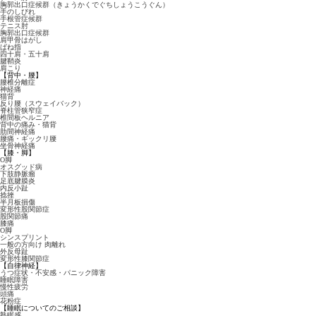
胸郭出口症候群（きょうかくでぐちしょうこうぐん）
手のしびれ
手根管症候群
テニス肘
胸郭出口症候群
肩甲骨はがし
ばね指
四十肩・五十肩
腱鞘炎
肩こり
【背中・腰】
腰椎分離症
神経痛
猫背
反り腰（スウェイバック）
脊柱管狭窄症
椎間板ヘルニア
背中の痛み・猫背
肋間神経痛
腰痛・ギックリ腰
坐骨神経痛
【膝・脚】
O脚
オスグッド病
下肢静脈瘤
足底腱膜炎
内反小趾
捻挫
半月板損傷
変形性股関節症
股関節痛
膝痛
O脚
シンスプリント
一般の方向け 肉離れ
外反母趾
変形性膝関節症
【自律神経】
うつ症状・不安感・パニック障害
睡眠障害
慢性疲労
頭痛
花粉症
【睡眠についてのご相談】
熟眠感