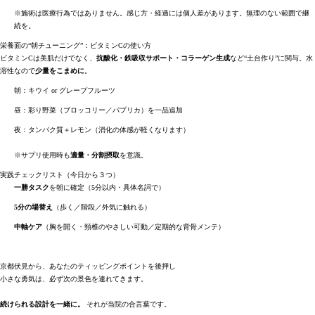
※施術は医療行為ではありません。感じ方・経過には個人差があります。無理のない範囲で継
続を。
栄養面の“朝チューニング”：ビタミンCの使い方
ビタミンCは美肌だけでなく、
抗酸化・鉄吸収サポート・コラーゲン生成
など“土台作り”に関与。水
溶性なので
少量をこまめに
。
朝：キウイ or グレープフルーツ
昼：彩り野菜（ブロッコリー／パプリカ）を一品追加
夜：タンパク質＋レモン（消化の体感が軽くなります）
※サプリ使用時も
適量・分割摂取
を意識。
実践チェックリスト（今日から３つ）
一勝タスク
を朝に確定（5分以内・具体名詞で）
5分の場替え
（歩く／階段／外気に触れる）
中軸ケア
（胸を開く・頸椎のやさしい可動／定期的な背骨メンテ）
京都伏見から、あなたのティッピングポイントを後押し
小さな勇気は、必ず次の景色を連れてきます。
続けられる設計を一緒に。
それが当院の合言葉です。