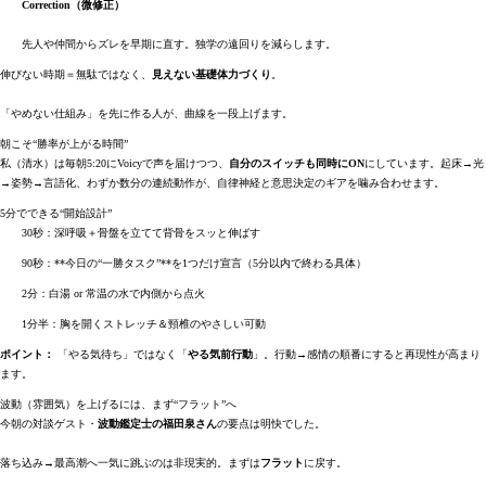
Correction（微修正）
先人や仲間からズレを早期に直す。独学の遠回りを減らします。
伸びない時期＝無駄ではなく、
見えない基礎体力づくり
。
「やめない仕組み」を先に作る人が、曲線を一段上げます。
朝こそ“勝率が上がる時間”
私（清水）は毎朝5:20にVoicyで声を届けつつ、
自分のスイッチも同時にON
にしています。起床→光
→姿勢→言語化、わずか数分の連続動作が、自律神経と意思決定のギアを噛み合わせます。
5分でできる“開始設計”
30秒：深呼吸＋骨盤を立てて背骨をスッと伸ばす
90秒：**今日の“一勝タスク”**を1つだけ宣言（5分以内で終わる具体）
2分：白湯 or 常温の水で内側から点火
1分半：胸を開くストレッチ＆頸椎のやさしい可動
ポイント：
「やる気待ち」ではなく「
やる気前行動
」。行動→感情の順番にすると再現性が高まり
ます。
波動（雰囲気）を上げるには、まず“フラット”へ
今朝の対談ゲスト・
波動鑑定士の福田泉さん
の要点は明快でした。
落ち込み→最高潮へ一気に跳ぶのは非現実的。まずは
フラット
に戻す。