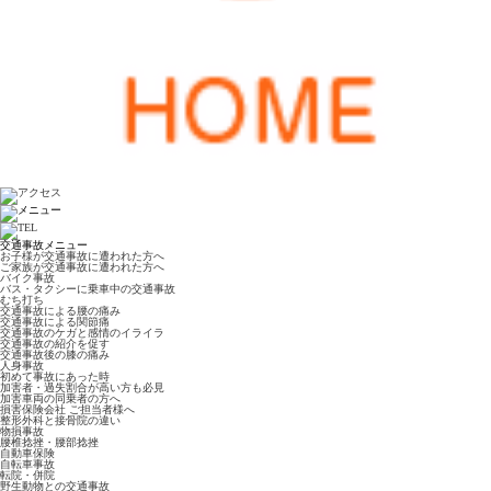
交通事故メニュー
お子様が交通事故に遭われた方へ
ご家族が交通事故に遭われた方へ
バイク事故
バス・タクシーに乗車中の交通事故
むち打ち
交通事故による腰の痛み
交通事故による関節痛
交通事故のケガと感情のイライラ
交通事故の紹介を促す
交通事故後の膝の痛み
人身事故
初めて事故にあった時
加害者・過失割合が高い方も必見
加害車両の同乗者の方へ
損害保険会社 ご担当者様へ
整形外科と接骨院の違い
物損事故
腰椎捻挫・腰部捻挫
自動車保険
自転車事故
転院・併院
野生動物との交通事故