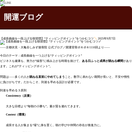
開運ブログ
【成長曲線を一段上げる朝習慣】“ティッピングポイント”をつかむコツ
2025年9月7日
――京都伏見・大亀谷しみず接骨院 公式ブログ／開運背骨ポキポキ1110回より――
今日のテーマ：成長曲線を一つ上げる“ティッピングポイント”
ビジネスも健康も、努力が“線形”に積み上がる時期を抜けて、
ある日ふっと成果が跳ねる瞬間
があり
ます。これが“ティッピングポイント”。
問題は――多くの人が
跳ねる直前にやめてしまう
こと。数字に表れない期間が長いと、不安や惰性
に負けがちです。だからこそ、到達を早める設計が必要です。
到達を早める３原則
Consistency（反復）
大きな目標より“毎朝の小勝ち”。量が質を連れてきます。
Context（環境）
成長する人が集まる“場”に身を置く。朝の学びや仲間の存在が推進力に。