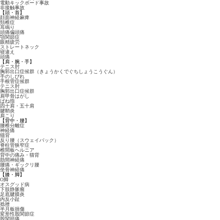
電動キックボード事故
非接触事故
【頭・首】
顔面神経麻痺
頚椎症
耳鳴り
頭痛偏頭痛
顎関節症
眼精疲労
ストレートネック
寝違え
頭痛
【肩・腕・手】
テニス肘
胸郭出口症候群（きょうかくでぐちしょうこうぐん）
手のしびれ
手根管症候群
テニス肘
胸郭出口症候群
肩甲骨はがし
ばね指
四十肩・五十肩
腱鞘炎
肩こり
【背中・腰】
腰椎分離症
神経痛
猫背
反り腰（スウェイバック）
脊柱管狭窄症
椎間板ヘルニア
背中の痛み・猫背
肋間神経痛
腰痛・ギックリ腰
坐骨神経痛
【膝・脚】
O脚
オスグッド病
下肢静脈瘤
足底腱膜炎
内反小趾
捻挫
半月板損傷
変形性股関節症
股関節痛