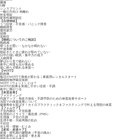
膝痛
O脚
シンスプリント
一般の方向け 肉離れ
外反母趾
変形性膝関節症
【自律神経】
うつ症状・不安感・パニック障害
睡眠障害
慢性疲労
頭痛
花粉症
【睡眠についてのご相談】
熟眠感
寝つきが悪い・なかなか眠れない
中途覚醒
朝起きたときに疲れが取れていない
日中の強い眠気・集中力の低下
入眠障害
夢ばかり見て眠れない
夜中に何度も目が覚める
薬に頼らず眠れる体質へ
【WOTT】
筋肉痛
毎日のWOTTで身体が変わる｜家庭用レンタルスタート
睡眠時無呼吸症候群
WOTT（ウォット）とは？
WOTTの効果を実感しやすい症状・不調
夜中に脚がつる
【体質改善】
ファスティング
代謝アップ・免疫力強化・不調予防のための体質改善サポート
当院での体質改善について
健康寿命を延ばす！カイロプラクティック＆ファスティングで叶える理想の体質
【フェムケア】
子宮内膜症・子宮筋腫
生理前のイライラ・倦怠感（PMS）
生理痛・子宮の不調
生理不順・月経周期の乱れ
不妊症
冷え性・便秘・むくみ
【産前・産後ケア】
産後・授乳期の腱鞘炎（手首の痛み）
授乳姿勢による猫背・巻き肩
授乳中の首の痛み