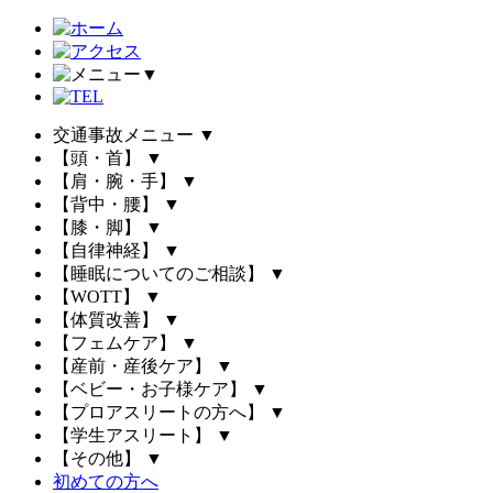
▼
交通事故メニュー
▼
【頭・首】
▼
【肩・腕・手】
▼
【背中・腰】
▼
【膝・脚】
▼
【自律神経】
▼
【睡眠についてのご相談】
▼
【WOTT】
▼
【体質改善】
▼
【フェムケア】
▼
【産前・産後ケア】
▼
【ベビー・お子様ケア】
▼
【プロアスリートの方へ】
▼
【学生アスリート】
▼
【その他】
▼
初めての方へ