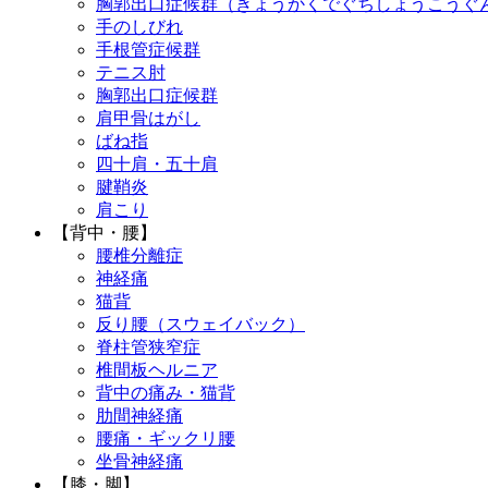
胸郭出口症候群（きょうかくでぐちしょうこうぐ
手のしびれ
手根管症候群
テニス肘
胸郭出口症候群
肩甲骨はがし
ばね指
四十肩・五十肩
腱鞘炎
肩こり
【背中・腰】
腰椎分離症
神経痛
猫背
反り腰（スウェイバック）
脊柱管狭窄症
椎間板ヘルニア
背中の痛み・猫背
肋間神経痛
腰痛・ギックリ腰
坐骨神経痛
【膝・脚】