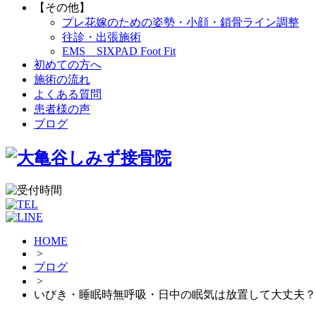
【その他】
プレ花嫁のための姿勢・小顔・鎖骨ライン調整
往診・出張施術
EMS SIXPAD Foot Fit
初めての方へ
施術の流れ
よくある質問
患者様の声
ブログ
HOME
>
ブログ
>
いびき・睡眠時無呼吸・日中の眠気は放置して大丈夫？