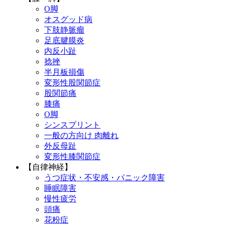
O脚
オスグッド病
下肢静脈瘤
足底腱膜炎
内反小趾
捻挫
半月板損傷
変形性股関節症
股関節痛
膝痛
O脚
シンスプリント
一般の方向け 肉離れ
外反母趾
変形性膝関節症
【自律神経】
うつ症状・不安感・パニック障害
睡眠障害
慢性疲労
頭痛
花粉症