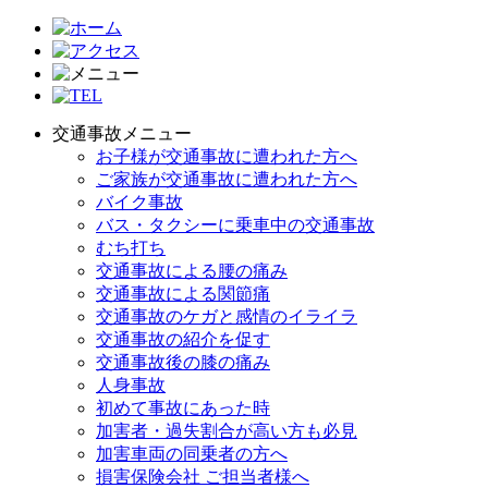
交通事故メニュー
お子様が交通事故に遭われた方へ
ご家族が交通事故に遭われた方へ
バイク事故
バス・タクシーに乗車中の交通事故
むち打ち
交通事故による腰の痛み
交通事故による関節痛
交通事故のケガと感情のイライラ
交通事故の紹介を促す
交通事故後の膝の痛み
人身事故
初めて事故にあった時
加害者・過失割合が高い方も必見
加害車両の同乗者の方へ
損害保険会社 ご担当者様へ