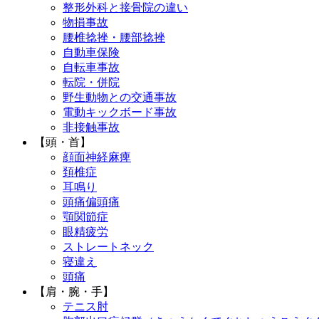
整形外科と接骨院の違い
物損事故
腰椎捻挫・腰部捻挫
自動車保険
自転車事故
転院・併院
野生動物との交通事故
電動キックボード事故
非接触事故
【頭・首】
顔面神経麻痺
頚椎症
耳鳴り
頭痛偏頭痛
顎関節症
眼精疲労
ストレートネック
寝違え
頭痛
【肩・腕・手】
テニス肘