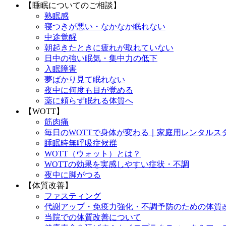
【睡眠についてのご相談】
熟眠感
寝つきが悪い・なかなか眠れない
中途覚醒
朝起きたときに疲れが取れていない
日中の強い眠気・集中力の低下
入眠障害
夢ばかり見て眠れない
夜中に何度も目が覚める
薬に頼らず眠れる体質へ
【WOTT】
筋肉痛
毎日のWOTTで身体が変わる｜家庭用レンタルス
睡眠時無呼吸症候群
WOTT（ウォット）とは？
WOTTの効果を実感しやすい症状・不調
夜中に脚がつる
【体質改善】
ファスティング
代謝アップ・免疫力強化・不調予防のための体質
当院での体質改善について