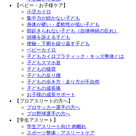
【ベビー・お子様ケア】
小児カイロ
集中力が続かない子ども
身体が硬い・柔軟性が低い子ども
朝起きられない子ども（自律神経の乱れ）
頭痛を訴える子ども
便秘・下痢を繰り返す子ども
ベビーカイロ
子どもカイロプラティック・キッズ整体とは
子どもスマホ首
子どもの猫背
子どもの反り腰
子どもの歩き方・走り方が不自然
子どもの成長痛
お子様の成長サポート
【プロアスリートの方へ】
プロサッカー選手の方へ
プロ野球選手の方へ
【学生アスリート】
学生アスリート向け 肉離れ
スポーツ整体・アスリートケア