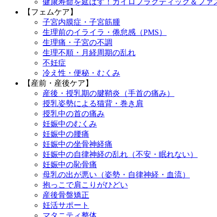
健康寿命を延ばす！カイロプラクティック＆ファ
【フェムケア】
子宮内膜症・子宮筋腫
生理前のイライラ・倦怠感（PMS）
生理痛・子宮の不調
生理不順・月経周期の乱れ
不妊症
冷え性・便秘・むくみ
【産前・産後ケア】
産後・授乳期の腱鞘炎（手首の痛み）
授乳姿勢による猫背・巻き肩
授乳中の首の痛み
妊娠中のむくみ
妊娠中の腰痛
妊娠中の坐骨神経痛
妊娠中の自律神経の乱れ（不安・眠れない）
妊娠中の恥骨痛
母乳の出が悪い（姿勢・自律神経・血流）
抱っこで肩こりがひどい
産後骨盤矯正
妊活サポート
マタニティ整体